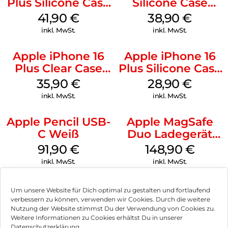
Plus Silicone Case
Silicone Case
MagSafe Stone
MagSafe
41,90
€
38,90
€
Gray
Ultramarine
inkl. MwSt.
inkl. MwSt.
Apple iPhone 16
Apple iPhone 16
Plus Clear Case
Plus Silicone Case
MagSafe
MagSafe Black
35,90
€
28,90
€
Transparent
inkl. MwSt.
inkl. MwSt.
Apple Pencil USB-
Apple MagSafe
C Weiß
Duo Ladegerät
Weiß
91,90
€
148,90
€
inkl. MwSt.
inkl. MwSt.
Um unsere Website für Dich optimal zu gestalten und fortlaufend
verbessern zu können, verwenden wir Cookies. Durch die weitere
Nutzung der Website stimmst Du der Verwendung von Cookies zu.
Impressum
Weitere Informationen zu Cookies erhältst Du in unserer
Datenschutzerklärung.