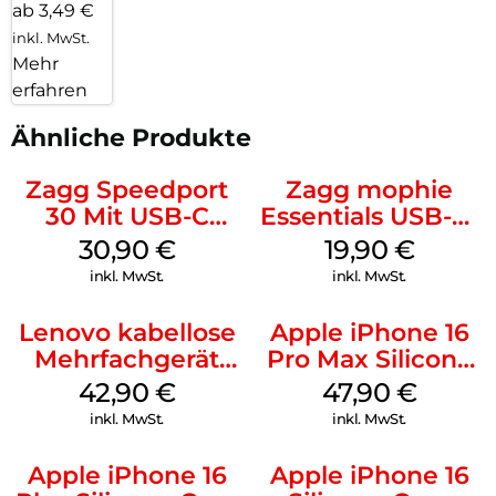
ab 3,49 €
inkl. MwSt.
Mehr
erfahren
Ähnliche Produkte
Zagg Speedport
Zagg mophie
30 Mit USB-C
Essentials USB-C-
Kabel Weiß
20W Charger PD
30,90
€
19,90
€
Weiß
inkl. MwSt.
inkl. MwSt.
Lenovo kabellose
Apple iPhone 16
Mehrfachgerät
Pro Max Silicone
Luna Grey
Case MagSafe
42,90
€
47,90
€
Black
inkl. MwSt.
inkl. MwSt.
Apple iPhone 16
Apple iPhone 16