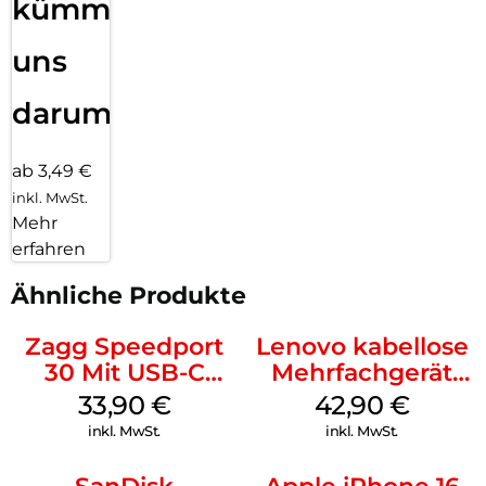
kümmern
uns
darum!
ab 3,49 €
inkl. MwSt.
Mehr
erfahren
Ähnliche Produkte
Zagg Speedport
Lenovo kabellose
30 Mit USB-C
Mehrfachgerät
Kabel Weiß
Luna Grey
33,90
€
42,90
€
inkl. MwSt.
inkl. MwSt.