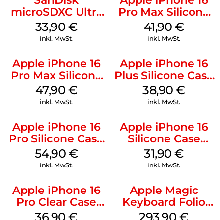
SanDisk
Apple iPhone 16
microSDXC Ultra
Pro Max Silicone
128 GB + Adapter
Case MagSafe
33,90
€
41,90
€
Mobile
Ultramarine
inkl. MwSt.
inkl. MwSt.
Apple iPhone 16
Apple iPhone 16
Pro Max Silicone
Plus Silicone Case
Case MagSafe
MagSafe Denim
47,90
€
38,90
€
Black
inkl. MwSt.
inkl. MwSt.
Apple iPhone 16
Apple iPhone 16
Pro Silicone Case
Silicone Case
MagSafe Black
MagSafe Fuchsia
54,90
€
31,90
€
inkl. MwSt.
inkl. MwSt.
Apple iPhone 16
Apple Magic
Pro Clear Case
Keyboard Folio
MagSafe
iPad 10.9″ (10.Gen.)
36,90
€
293,90
€