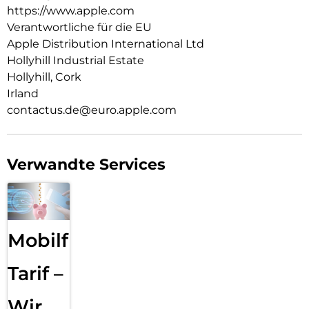
leg es auf dein Qi2 oder Qi zertifiziertes Ladegerät.
https://www.apple.com
Verantwortliche für die EU
Wie jedes von Apple entwickelte Case durchläuft es im Laufe
Apple Distribution International Ltd
des Design‑ und Fertigungs­prozesses Tausende von
Teststunden. Deshalb sieht es nicht nur großartig aus,
Hollyhill Industrial Estate
sondern ist auch dafür gemacht, dein iPhone vor Kratzern
Hollyhill, Cork
und bei Stürzen zu schützen.
Irland
contactus.de@euro.apple.com
Verwandte Services
Mobilfunk
Tarif –
Wir