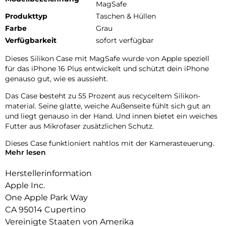
MagSafe
Produkttyp
Taschen & Hüllen
Farbe
Grau
Verfügbarkeit
sofort verfügbar
Dieses Silikon Case mit MagSafe wurde von Apple speziell
für das iPhone 16 Plus entwickelt und schützt dein iPhone
genauso gut, wie es aussieht.
Das Case besteht zu 55 Prozent aus recyceltem Silikon­
material. Seine glatte, weiche Außenseite fühlt sich gut an
und liegt genauso in der Hand. Und innen bietet ein weiches
Futter aus Mikrofaser zusätzlichen Schutz.
Dieses Case funktioniert nahtlos mit der Kamera­steuerung.
Mehr lesen
Es hat eine Saphir­kappe mit einer leitenden Schicht, die die
Bewegungen deines Fingers auf dem Case zur Kamera­
Herstellerinformation
steuerung erkennen kann.
Apple Inc.
Mit integrierten Magneten, die sich perfekt am iPhone 16
One Apple Park Way
Plus ausrichten, hält das Case ganz einfach und sorgt für
CA 95014 Cupertino
schnelleres kabel­loses Laden. Lass dein iPhone beim Laden
einfach im Case und docke dein MagSafe Ladegerät an oder
Vereinigte Staaten von Amerika