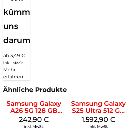
kümmern
uns
darum!
ab 3,49 €
inkl. MwSt.
Mehr
erfahren
Ähnliche Produkte
Samsung Galaxy
Samsung Galaxy
A26 5G 128 GB
S25 Ultra 512 GB
Mint
Titanium
242,90
€
1.592,90
€
Whitesilver
inkl. MwSt.
inkl. MwSt.