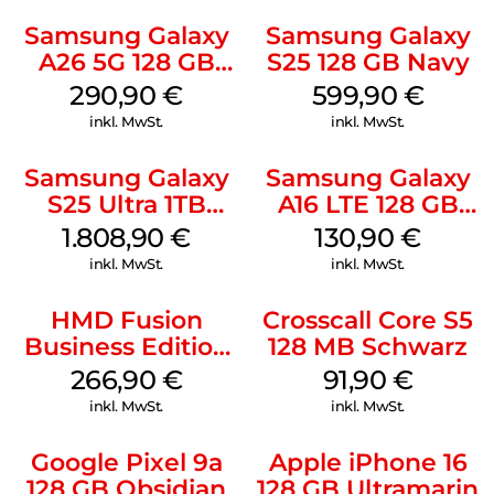
Samsung Galaxy
Samsung Galaxy
A26 5G 128 GB
S25 128 GB Navy
White
290,90
€
599,90
€
inkl. MwSt.
inkl. MwSt.
Samsung Galaxy
Samsung Galaxy
S25 Ultra 1TB
A16 LTE 128 GB
Titanium Black
Black
1.808,90
€
130,90
€
inkl. MwSt.
inkl. MwSt.
HMD Fusion
Crosscall Core S5
Business Edition
128 MB Schwarz
256 GB Grey
266,90
€
91,90
€
inkl. MwSt.
inkl. MwSt.
Google Pixel 9a
Apple iPhone 16
128 GB Obsidian
128 GB Ultramarin