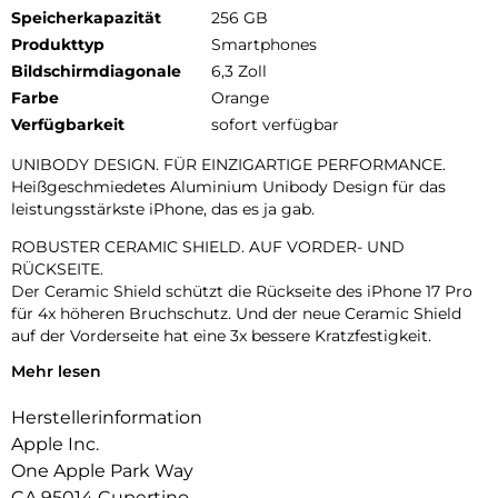
Speicherkapazität
256 GB
Produkttyp
Smartphones
Bildschirmdiagonale
6,3 Zoll
Farbe
Orange
Verfügbarkeit
sofort verfügbar
UNIBODY DESIGN. FÜR EINZIGARTIGE PERFORMANCE.
Heißgeschmiedetes Aluminium Unibody Design für das
leistungsstärkste iPhone, das es ja gab.
ROBUSTER CERAMIC SHIELD. AUF VORDER- UND
RÜCKSEITE.
Der Ceramic Shield schützt die Rückseite des iPhone 17 Pro
für 4x höheren Bruchschutz. Und der neue Ceramic Shield
auf der Vorderseite hat eine 3x bessere Kratzfestigkeit.
Mehr lesen
DAS ULTIMATIVE PRO KAMERA-SYSTEM.
Mit 48 MP Rückkameras und 8x Zoom in optischer Qualität –
Herstellerinformation
dem größten Zoombereich, den es je bei einem iPhone gab.
Das ist wie 8 Pro Objektive in deiner Hosentasche.
Apple Inc.
One Apple Park Way
18MP CENTER STAGE FRONTKAMERA.
CA 95014 Cupertino