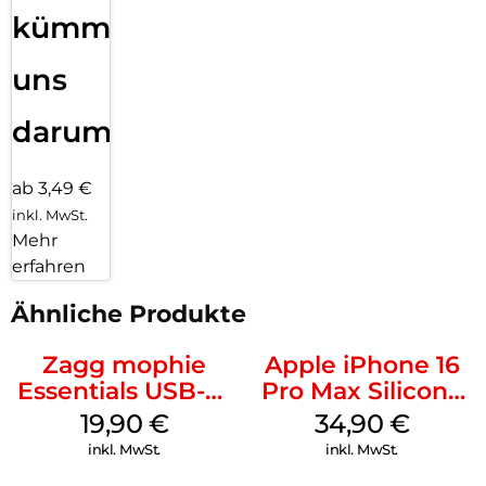
kümmern
uns
darum!
ab 3,49 €
inkl. MwSt.
Mehr
erfahren
Ähnliche Produkte
Zagg mophie
Apple iPhone 16
Essentials USB-C-
Pro Max Silicone
20W Charger PD
Case MagSafe
19,90
€
34,90
€
Weiß
Denim
inkl. MwSt.
inkl. MwSt.