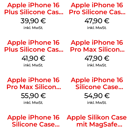
Apple iPhone 16
Apple iPhone 16
Plus Silicone Case
Pro Silicone Case
MagSafe Plum
MagSafe Denim
39,90
€
47,90
€
inkl. MwSt.
inkl. MwSt.
Apple iPhone 16
Apple iPhone 16
Plus Silicone Case
Pro Max Silicone
MagSafe Stone
Case MagSafe
41,90
€
47,90
€
Gray
Black
inkl. MwSt.
inkl. MwSt.
Apple iPhone 16
Apple iPhone 16
Pro Max Silicone
Silicone Case
Case MagSafe
MagSafe Black
55,90
€
54,90
€
Stone Gray
inkl. MwSt.
inkl. MwSt.
Apple iPhone 16
Apple Silikon Case
Silicone Case
mit MagSafe