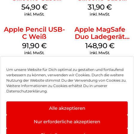
MagSafe Black
MagSafe Fuchsia
54,90
€
31,90
€
inkl. MwSt.
inkl. MwSt.
Apple Pencil USB-
Apple MagSafe
C Weiß
Duo Ladegerät
Weiß
91,90
€
148,90
€
inkl. MwSt.
inkl. MwSt.
Um unsere Website für Dich optimal zu gestalten und fortlaufend
verbessern zu können, verwenden wir Cookies. Durch die weitere
Nutzung der Website stimmst Du der Verwendung von Cookies zu.
Impressum
Weitere Informationen zu Cookies erhältst Du in unserer
Datenschutzerklärung.
AGB
Datenschutz
Alle akzeptieren
Vertrag widerrufen
Nur erforderliche akzeptieren
Hinweis zur Batterieentsorgung