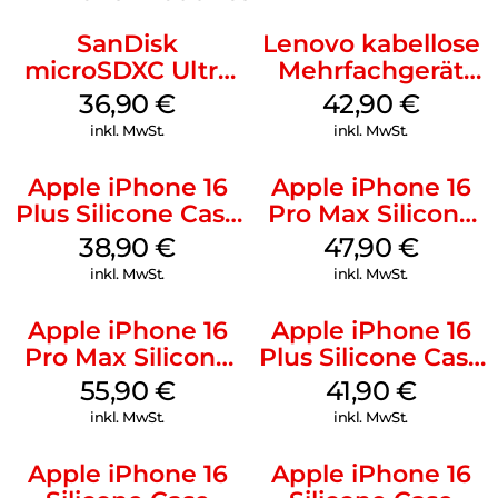
SanDisk
Lenovo kabellose
microSDXC Ultra
Mehrfachgerät
128 GB + Adapter
Luna Grey
36,90
€
42,90
€
Mobile
inkl. MwSt.
inkl. MwSt.
Apple iPhone 16
Apple iPhone 16
Plus Silicone Case
Pro Max Silicone
MagSafe Denim
Case MagSafe
38,90
€
47,90
€
Black
inkl. MwSt.
inkl. MwSt.
Apple iPhone 16
Apple iPhone 16
Pro Max Silicone
Plus Silicone Case
Case MagSafe
MagSafe Stone
55,90
€
41,90
€
Stone Gray
Gray
inkl. MwSt.
inkl. MwSt.
Apple iPhone 16
Apple iPhone 16