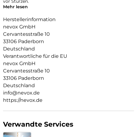
vor Stürzen.
Mehr lesen
Das Display ist durch die seitlichen Flanken geschützt.
Herstellerinformation
Durch die spezielle Beschichtung behält ihr Smartphone die
nevox GmbH
Griffigkeit und wirkt edel.
Cervantesstraße 10
Die Anschlüsse, Knöpfe und Kamera bleiben voll zugänglich.
33106 Paderborn
Deutschland
Hochwertiges Schmutzabweisendes Material und
Schockproof durch eingearbeitete Luftpolster in den Ecken.
Verantwortliche für die EU
nevox GmbH
Cervantesstraße 10
33106 Paderborn
Deutschland
info@nevox.de
https://nevox.de
Verwandte Services