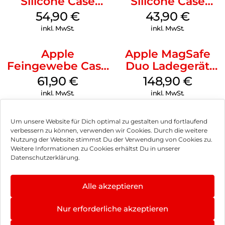
Silicone Case
Silicone Case
MagSafe Black
MagSafe Plum
54,90
€
43,90
€
inkl. MwSt.
inkl. MwSt.
Apple
Apple MagSafe
Feingewebe Case
Duo Ladegerät
iPhone 15 Pro
Weiß
61,90
€
148,90
€
MagSafe Schwarz
inkl. MwSt.
inkl. MwSt.
Um unsere Website für Dich optimal zu gestalten und fortlaufend
verbessern zu können, verwenden wir Cookies. Durch die weitere
Nutzung der Website stimmst Du der Verwendung von Cookies zu.
Impressum
Weitere Informationen zu Cookies erhältst Du in unserer
Datenschutzerklärung.
AGB
Datenschutz
Alle akzeptieren
Vertrag widerrufen
Nur erforderliche akzeptieren
Hinweis zur Batterieentsorgung