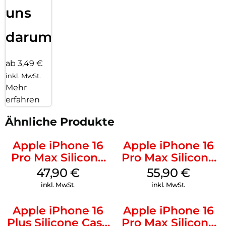
uns
darum!
ab 3,49 €
inkl. MwSt.
Mehr
erfahren
Ähnliche Produkte
Apple iPhone 16
Apple iPhone 16
Pro Max Silicone
Pro Max Silicone
Case MagSafe
Case MagSafe
47,90
€
55,90
€
Black
Stone Gray
inkl. MwSt.
inkl. MwSt.
Apple iPhone 16
Apple iPhone 16
Plus Silicone Case
Pro Max Silicone