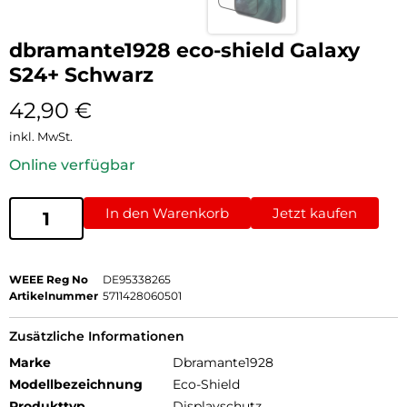
dbramante1928 eco-shield Galaxy
S24+ Schwarz
42,90
€
inkl. MwSt.
Online verfügbar
In den Warenkorb
Jetzt kaufen
WEEE Reg No
DE95338265
Artikelnummer
5711428060501
Zusätzliche Informationen
Marke
Dbramante1928
Modellbezeichnung
Eco-Shield
Produkttyp
Displayschutz