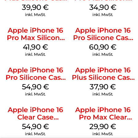
MagSafe Plum
Case MagSafe
39,90
€
34,90
€
Denim
inkl. MwSt.
inkl. MwSt.
Apple iPhone 16
Apple iPhone 16
Pro Max Silicone
Pro Silicone Case
Case MagSafe
MagSafe Stone
41,90
€
60,90
€
Ultramarine
Gray
inkl. MwSt.
inkl. MwSt.
Apple iPhone 16
Apple iPhone 16
Pro Silicone Case
Plus Silicone Case
MagSafe Black
MagSafe Lake
54,90
€
37,90
€
Green
inkl. MwSt.
inkl. MwSt.
Apple iPhone 16
Apple iPhone 16
Clear Case
Pro Max Clear
MagSafe
Case MagSafe
54,90
€
29,90
€
Transparent
Transparent
inkl. MwSt.
inkl. MwSt.