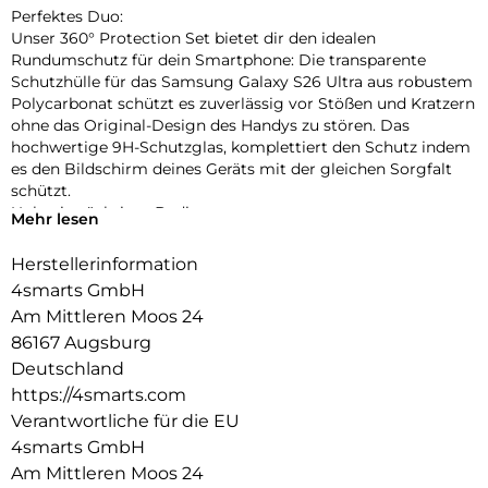
Perfektes Duo:
Unser 360° Protection Set bietet dir den idealen
Rundumschutz für dein Smartphone: Die transparente
Schutzhülle für das Samsung Galaxy S26 Ultra aus robustem
Polycarbonat schützt es zuverlässig vor Stößen und Kratzern
ohne das Original-Design des Handys zu stören. Das
hochwertige 9H-Schutzglas, komplettiert den Schutz indem
es den Bildschirm deines Geräts mit der gleichen Sorgfalt
schützt.
Unbeeinträchtigte Bedienung:
Mehr lesen
Die Schutzhülle und das mitgelieferte 9H-Schutzglas bieten
optimalen Schutz für dein Gerät, ohne die Bedienbarkeit
Herstellerinformation
einzuschränken. Während die Hülle es vor Stößen und
4smarts GmbH
Kratzern bewahrt, schützt das Schutzglas das Display, ohne
Am Mittleren Moos 24
die Touchscreen-Funktionalität zu beeinträchtigen. Erlebe
86167 Augsburg
uneingeschränkte Nutzung und maximalen Schutz in einem
Produkt.
Deutschland
Transparente Eleganz:
https://4smarts.com
Entdecke den Vorteil von Schutz und Ästhetik mit unserer
Verantwortliche für die EU
Hülle. Die Transparenz der Hülle erhält das ursprüngliche
4smarts GmbH
Design deines Geräts und ermöglicht es, die Farbe und die
Am Mittleren Moos 24
Feinheiten deines Geräts voll zur Geltung zu bringen.