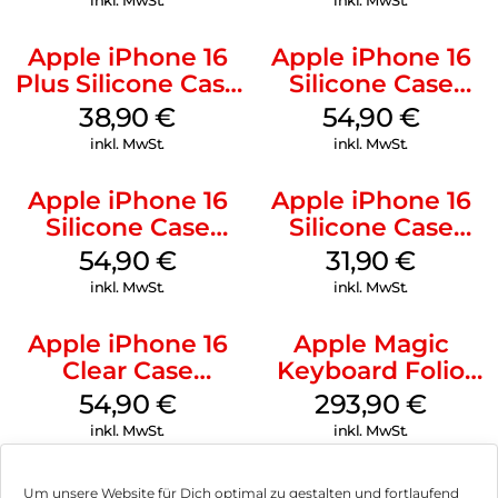
inkl. MwSt.
inkl. MwSt.
Apple iPhone 16
Apple iPhone 16
Plus Silicone Case
Silicone Case
MagSafe Denim
MagSafe Lake
38,90
€
54,90
€
Green
inkl. MwSt.
inkl. MwSt.
Apple iPhone 16
Apple iPhone 16
Silicone Case
Silicone Case
MagSafe Black
MagSafe Fuchsia
54,90
€
31,90
€
inkl. MwSt.
inkl. MwSt.
Apple iPhone 16
Apple Magic
Clear Case
Keyboard Folio
MagSafe
iPad 10.9″ (10.Gen.)
54,90
€
293,90
€
Transparent
Weiß
inkl. MwSt.
inkl. MwSt.
Um unsere Website für Dich optimal zu gestalten und fortlaufend