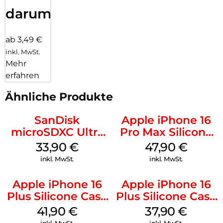
darum!
ab 3,49 €
inkl. MwSt.
Mehr
erfahren
Ähnliche Produkte
SanDisk
Apple iPhone 16
microSDXC Ultra
Pro Max Silicone
128 GB + Adapter
Case MagSafe
33,90
€
47,90
€
Mobile
Black
inkl. MwSt.
inkl. MwSt.
Apple iPhone 16
Apple iPhone 16
Plus Silicone Case
Plus Silicone Case
MagSafe Stone
MagSafe Lake
41,90
€
37,90
€
Gray
Green