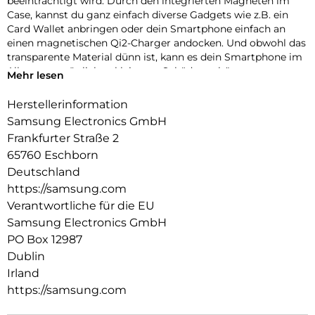
beeinträchtigt wird. Durch den integrierten Magneten im
Case, kannst du ganz einfach diverse Gadgets wie z.B. ein
Card Wallet anbringen oder dein Smartphone einfach an
einen magnetischen Qi2-Charger andocken. Und obwohl das
transparente Material dünn ist, kann es dein Smartphone im
Alltag vor möglichen kleineren Schäden schützen.
Mehr lesen
Herstellerinformation
Samsung Electronics GmbH
Frankfurter Straße 2
65760 Eschborn
Deutschland
https://samsung.com
Verantwortliche für die EU
Samsung Electronics GmbH
PO Box 12987
Dublin
Irland
https://samsung.com