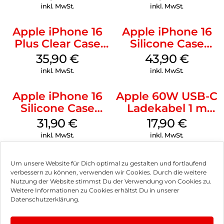
Transparent
Ultramarine
inkl. MwSt.
inkl. MwSt.
Apple iPhone 16
Apple iPhone 16
Plus Clear Case
Silicone Case
MagSafe
MagSafe Plum
35,90
€
43,90
€
Transparent
inkl. MwSt.
inkl. MwSt.
Apple iPhone 16
Apple 60W USB-C
Silicone Case
Ladekabel 1 m
MagSafe Fuchsia
Weiß
31,90
€
17,90
€
inkl. MwSt.
inkl. MwSt.
Um unsere Website für Dich optimal zu gestalten und fortlaufend
verbessern zu können, verwenden wir Cookies. Durch die weitere
Nutzung der Website stimmst Du der Verwendung von Cookies zu.
Impressum
Weitere Informationen zu Cookies erhältst Du in unserer
Datenschutzerklärung.
AGB