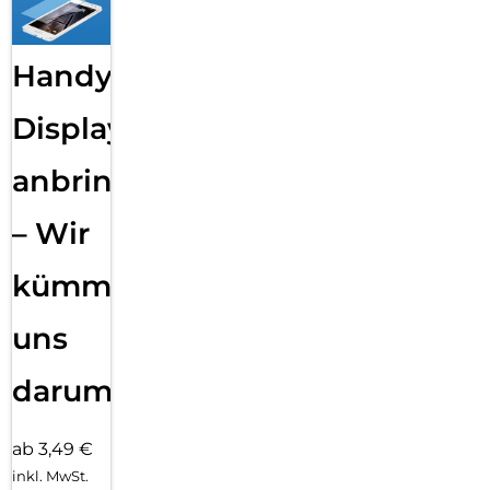
Handy
Displayfolie
anbringen
– Wir
kümmern
uns
darum!
ab 3,49 €
inkl. MwSt.