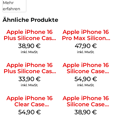
Mehr
erfahren
Ähnliche Produkte
Apple iPhone 16
Apple iPhone 16
Plus Silicone Case
Pro Max Silicone
MagSafe Denim
Case MagSafe
38,90
€
47,90
€
Black
inkl. MwSt.
inkl. MwSt.
Apple iPhone 16
Apple iPhone 16
Plus Silicone Case
Silicone Case
MagSafe Lake
MagSafe Lake
33,90
€
54,90
€
Green
Green
inkl. MwSt.
inkl. MwSt.
Apple iPhone 16
Apple iPhone 16
Clear Case
Silicone Case
MagSafe
MagSafe
54,90
€
38,90
€