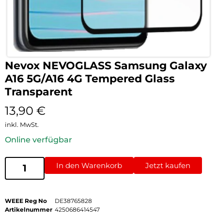
Nevox NEVOGLASS Samsung Galaxy
A16 5G/A16 4G Tempered Glass
Transparent
13,90
€
inkl. MwSt.
Online verfügbar
In den Warenkorb
Jetzt kaufen
WEEE Reg No
DE38765828
Artikelnummer
4250686414547