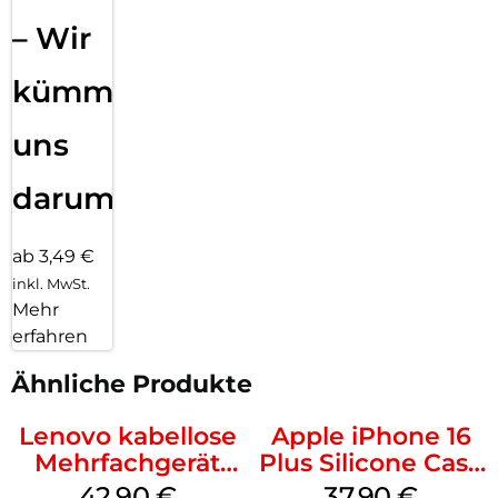
– Wir
kümmern
uns
darum!
ab 3,49 €
inkl. MwSt.
Mehr
erfahren
Ähnliche Produkte
Lenovo kabellose
Apple iPhone 16
Mehrfachgerät
Plus Silicone Case
Luna Grey
MagSafe Lake
42,90
€
37,90
€