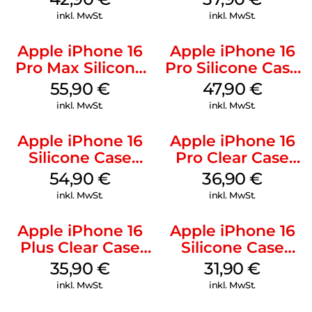
Green
inkl. MwSt.
inkl. MwSt.
Apple iPhone 16
Apple iPhone 16
Pro Max Silicone
Pro Silicone Case
Case MagSafe
MagSafe Denim
55,90
€
47,90
€
Stone Gray
inkl. MwSt.
inkl. MwSt.
Apple iPhone 16
Apple iPhone 16
Silicone Case
Pro Clear Case
MagSafe Lake
MagSafe
54,90
€
36,90
€
Green
Transparent
inkl. MwSt.
inkl. MwSt.
Apple iPhone 16
Apple iPhone 16
Plus Clear Case
Silicone Case
MagSafe
MagSafe Fuchsia
35,90
€
31,90
€
Transparent
inkl. MwSt.
inkl. MwSt.