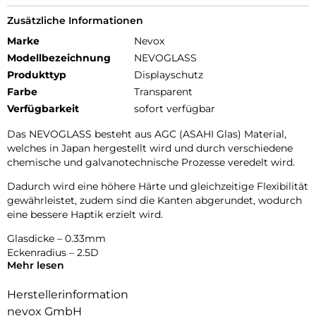
Zusätzliche Informationen
Marke
Nevox
Modellbezeichnung
NEVOGLASS
Produkttyp
Displayschutz
Farbe
Transparent
Verfügbarkeit
sofort verfügbar
Das NEVOGLASS besteht aus AGC (ASAHI Glas) Material,
welches in Japan hergestellt wird und durch verschiedene
chemische und galvanotechnische Prozesse veredelt wird.
Dadurch wird eine höhere Härte und gleichzeitige Flexibilität
gewährleistet, zudem sind die Kanten abgerundet, wodurch
eine bessere Haptik erzielt wird.
Glasdicke – 0.33mm
Eckenradius – 2.5D
Mehr lesen
Material Art Crystal Klar
Herstellerinformation
nevox GmbH