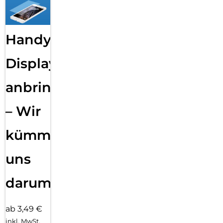
Handy
Displayfolie
anbringen
– Wir
kümmern
uns
darum!
ab 3,49 €
inkl. MwSt.