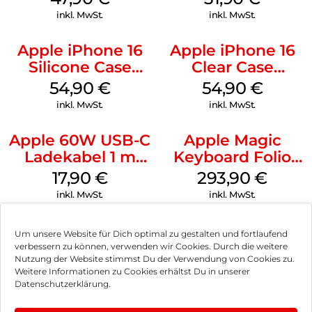
Black
inkl. MwSt.
inkl. MwSt.
Apple iPhone 16
Apple iPhone 16
Silicone Case
Clear Case
MagSafe Lake
MagSafe
54,90
€
54,90
€
Green
Transparent
inkl. MwSt.
inkl. MwSt.
Apple 60W USB-C
Apple Magic
Ladekabel 1 m
Keyboard Folio
Weiß
iPad 10.9″ (10.Gen.)
17,90
€
293,90
€
Weiß
inkl. MwSt.
inkl. MwSt.
Um unsere Website für Dich optimal zu gestalten und fortlaufend
verbessern zu können, verwenden wir Cookies. Durch die weitere
Nutzung der Website stimmst Du der Verwendung von Cookies zu.
Impressum
Weitere Informationen zu Cookies erhältst Du in unserer
Datenschutzerklärung.
AGB