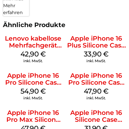
Mehr
erfahren
Ähnliche Produkte
Lenovo kabellose
Apple iPhone 16
Mehrfachgerät
Plus Silicone Case
Luna Grey
MagSafe Lake
42,90
€
33,90
€
Green
inkl. MwSt.
inkl. MwSt.
Apple iPhone 16
Apple iPhone 16
Pro Silicone Case
Pro Silicone Case
MagSafe Black
MagSafe Denim
54,90
€
47,90
€
inkl. MwSt.
inkl. MwSt.
Apple iPhone 16
Apple iPhone 16
Pro Max Silicone
Silicone Case
Case MagSafe
MagSafe Fuchsia
47,90
€
31,90
€