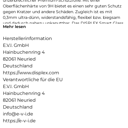
unzerbrechlicher Premium-Schutzfolie. Mit einer
Oberflächenhärte von 9H bietet es einen sehr guten Schutz
gegen Kratzer und andere Schäden. Zugleich ist es mit
0,3mm ultra-dünn, widerstandsfähig, flexibel bzw. biegsam
und dadurch nahezu unkaputtbar. Das DISPLEX Smart Glass
Mehr lesen
wird mit modernster Lasertechnologie in unserer
Produktion In Straubing gefertigt und exakt an die Kontur
Herstellerinformation
des Smartphone Displays angepasst – Made in Germany. Die
E.V.I. GmbH
uneingeschränkte Funktionalität, Farbbrillanz und
Hüllenkompatibilität sind selbstverständlich garantiert.
Hainbuchenring 4
82061 Neuried
Hüllenfreundlich
Deutschland
Unser DISPLEX Smart Glass wird bis auf 5/100 mm genau auf
https://www.displex.com
die Smartphone Konturen gefertigt und passt somit perfekt
auf Ihr Smartphone. Außerdem ist die Schutzfolie ultradünn.
Verantwortliche für die EU
Somit lassen sich alle handelsüblichen Schutzhüllen & Cases
E.V.I. GmbH
mit der Panzerglasfolie benutzen. Durch einen kombinierten
Hainbuchenring 4
Schutz aus DISPLEX Smart Glass und Ihrer Lieblingshülle
82061 Neuried
wird Ihr Smartphone rundum optimal geschützt.
Deutschland
Anti Fingerprint
info@e-v-i.de
Die oberste Schicht unserer 4-Layer Technology besteht aus
https://e-v-i.de
einem High-Tech Plasma Coating. Die hydro- und oleophobe