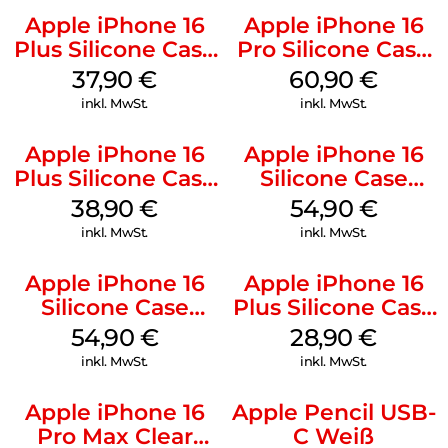
Apple iPhone 16
Apple iPhone 16
Plus Silicone Case
Pro Silicone Case
MagSafe Lake
MagSafe Stone
37,90
€
60,90
€
Green
Gray
inkl. MwSt.
inkl. MwSt.
Apple iPhone 16
Apple iPhone 16
Plus Silicone Case
Silicone Case
MagSafe Denim
MagSafe Black
38,90
€
54,90
€
inkl. MwSt.
inkl. MwSt.
Apple iPhone 16
Apple iPhone 16
Silicone Case
Plus Silicone Case
MagSafe Lake
MagSafe Black
54,90
€
28,90
€
Green
inkl. MwSt.
inkl. MwSt.
Apple iPhone 16
Apple Pencil USB-
Pro Max Clear
C Weiß