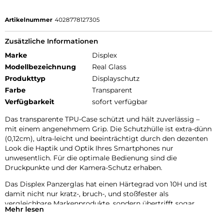
Artikelnummer
4028778127305
Zusätzliche Informationen
Marke
Displex
Modellbezeichnung
Real Glass
Produkttyp
Displayschutz
Farbe
Transparent
Verfügbarkeit
sofort verfügbar
Das transparente TPU-Case schützt und hält zuverlässig –
mit einem angenehmem Grip. Die Schutzhülle ist extra-dünn
(0,12cm), ultra-leicht und beeinträchtigt durch den dezenten
Look die Haptik und Optik Ihres Smartphones nur
unwesentlich. Für die optimale Bedienung sind die
Druckpunkte und der Kamera-Schutz erhaben.
Das Displex Panzerglas hat einen Härtegrad von 10H und ist
damit nicht nur kratz-, bruch-, und stoßfester als
vergleichbare Markenprodukte, sondern übertrifft sogar
Mehr lesen
hochwertiges Saphirglas (9H), das bei Luxusuhren eingesetzt