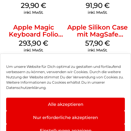
Case MagSafe
29,90
€
91,90
€
Transparent
inkl. MwSt.
inkl. MwSt.
Apple Magic
Apple Silikon Case
Keyboard Folio
mit MagSafe
iPad 10.9″ (10.Gen.)
iPhone 14 Pro
293,90
€
57,90
€
Weiß
(PRODUCT)RED
inkl. MwSt.
inkl. MwSt.
Um unsere Website für Dich optimal zu gestalten und fortlaufend
verbessern zu können, verwenden wir Cookies. Durch die weitere
Nutzung der Website stimmst Du der Verwendung von Cookies zu.
Impressum
Weitere Informationen zu Cookies erhältst Du in unserer
Datenschutzerklärung.
AGB
Datenschutz
Alle akzeptieren
Vertrag widerrufen
Nur erforderliche akzeptieren
Hinweis zur Batterieentsorgung
Einstellungen anzeigen