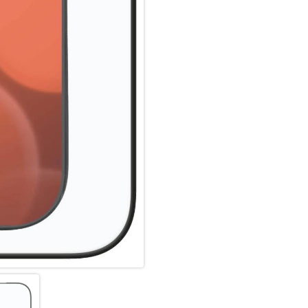
sogar hochwertiges Saphirglas
Die Kanten, die bruch- und st
sind spezialgehärtet, durch e
Schock-absorbierenden Kante (
Durch dieses aufwendige Prod
widerstandsfähig gegen Schlä
angenehm bei der Nutzung.
Hüllenfreundlich:
Das DISPLEX Schutzglas wird 
gefertigt und passt somit per
Schutzglas ultradünn. Somit l
Schutzglas benutzen. Durch e
Schutzglas und Ihrer Lieblin
geschützt.
Anti Fingerprint:
Die oberste Schicht unserer 
Coating. Die hydrophobe Anti-
schmutzabweisend, extrem la
Scrollen. Durch diese Technolo
bleibt auch länger sauber und 
Cover Schutzgläser von DISPL