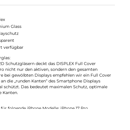
lex
ium Glass
layschutz
sparent
rt verfügbar
glas:
2D Schutzgläsern deckt das DISPLEX Full Cover
Pro nicht nur den aktiven, sondern den gesamten
re bei gewölbten Displays empfehlen wir ein Full Cover
s an die „runden Kanten“ des Smartphone Displays
al schützt. Das bedeutet maximalen Schutz, optimale
e Kanten.
für folgende iPhone Modelle: iPhone 17 Pro.
hat einen Härtegrad von 10H und ist damit nicht nur
 als vergleichbare Markenprodukte, sondern übertrifft