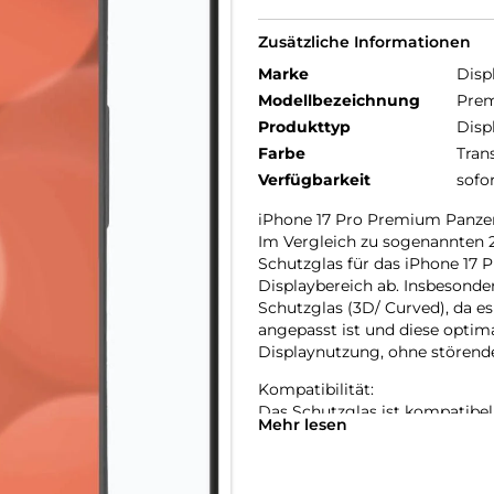
Zusätzliche Informationen
Marke
Disp
Modellbezeichnung
Prem
Produkttyp
Disp
Farbe
Tran
Verfügbarkeit
sofo
iPhone 17 Pro Premium Panzer
Im Vergleich zu sogenannten 
Schutzglas für das iPhone 17 
Displaybereich ab. Insbesonde
Schutzglas (3D/ Curved), da e
angepasst ist und diese optim
Displaynutzung, ohne störend
Kompatibilität:
Das Schutzglas ist kompatibel 
Mehr lesen
Glas- und Kantenhärte:
Das iPhone 17 Pro Schutzglas 
kratz-, bruch-, und stoßfester