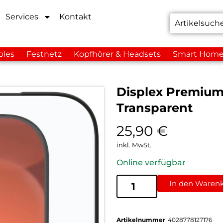
Services
Kontakt
bles
Festnetz
Kopfhörer & Headsets
Smart Hom
Displex Premium
Transparent
25,90
€
inkl. MwSt.
Online verfügbar
In den Waren
Artikelnummer
4028778127176