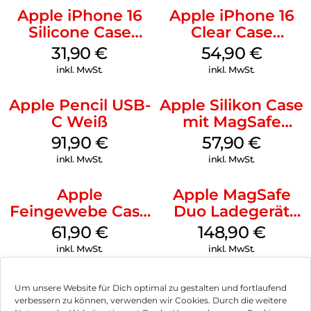
Apple iPhone 16
Apple iPhone 16
Silicone Case
Clear Case
MagSafe Fuchsia
MagSafe
31,90
€
54,90
€
Transparent
inkl. MwSt.
inkl. MwSt.
Apple Pencil USB-
Apple Silikon Case
C Weiß
mit MagSafe
iPhone 14 Pro
91,90
€
57,90
€
(PRODUCT)RED
inkl. MwSt.
inkl. MwSt.
Apple
Apple MagSafe
Feingewebe Case
Duo Ladegerät
iPhone 15 Pro
Weiß
61,90
€
148,90
€
MagSafe Schwarz
inkl. MwSt.
inkl. MwSt.
Um unsere Website für Dich optimal zu gestalten und fortlaufend
verbessern zu können, verwenden wir Cookies. Durch die weitere