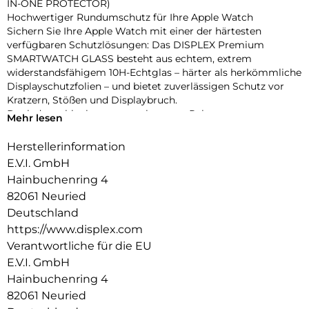
IN-ONE PROTECTOR)
Hochwertiger Rundumschutz für Ihre Apple Watch
Sichern Sie Ihre Apple Watch mit einer der härtesten
verfügbaren Schutzlösungen: Das DISPLEX Premium
SMARTWATCH GLASS besteht aus echtem, extrem
widerstandsfähigem 10H-Echtglas – härter als herkömmliche
Displayschutzfolien – und bietet zuverlässigen Schutz vor
Kratzern, Stößen und Displaybruch.
Dank des schlanken, matt-schwarzen Rahmens aus
Mehr lesen
stoßfestem Polycarbonat wird nicht nur das Display,
sondern das gesamte Gehäuse geschützt – ohne aufzutragen
Herstellerinformation
oder die Bedienung zu beeinträchtigen. Die integrierte
E.V.I. GmbH
umlaufende Dichtung sorgt für eine IP68-Zertifizierung, die
Hainbuchenring 4
die Uhr effektiv vor Wasser und Staub schützt – ideal für
82061 Neuried
sportliche Aktivitäten, Outdoor-Einsätze und den täglichen
Gebrauch.
Deutschland
Eine High-Tech-Anti-Fingerprint-Beschichtung reduziert
https://www.displex.com
Fingerabdrücke und erleichtert die Reinigung, während die
Verantwortliche für die EU
reaktionsschnelle Touch- und Button-Bedienung vollständig
E.V.I. GmbH
erhalten bleibt. Die Uhr lässt sich zudem komfortabel laden,
Hainbuchenring 4
ohne den Schutz entfernen zu müssen. Dank Snap-On-
Technologie ist die Montage ebenso einfach wie die
82061 Neuried
Entfernung – ganz ohne Werkzeug.