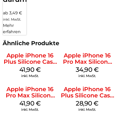
ab 3,49 €
inkl. MwSt.
Mehr
erfahren
Ähnliche Produkte
Apple iPhone 16
Apple iPhone 16
Plus Silicone Case
Pro Max Silicone
MagSafe Stone
Case MagSafe
41,90
€
34,90
€
Gray
Denim
inkl. MwSt.
inkl. MwSt.
Apple iPhone 16
Apple iPhone 16
Pro Max Silicone
Plus Silicone Case
Case MagSafe
MagSafe Black
41,90
€
28,90
€
Ultramarine
inkl. MwSt.
inkl. MwSt.