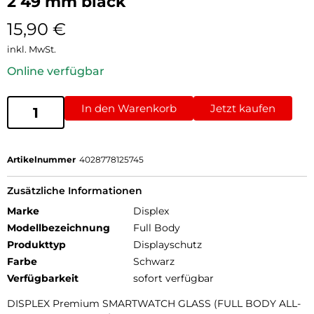
2 49 mm black
15,90
€
inkl. MwSt.
Online verfügbar
In den Warenkorb
Jetzt kaufen
Artikelnummer
4028778125745
Zusätzliche Informationen
Marke
Displex
Modellbezeichnung
Full Body
Produkttyp
Displayschutz
Farbe
Schwarz
Verfügbarkeit
sofort verfügbar
DISPLEX Premium SMARTWATCH GLASS (FULL BODY ALL-