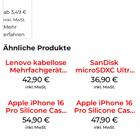
ab 3,49 €
inkl. MwSt.
Mehr
erfahren
Ähnliche Produkte
Lenovo kabellose
SanDisk
Mehrfachgerät
microSDXC Ultra
Luna Grey
128 GB + Adapter
42,90
€
36,90
€
Mobile
inkl. MwSt.
inkl. MwSt.
Apple iPhone 16
Apple iPhone 16
Pro Silicone Case
Pro Silicone Case
MagSafe Black
MagSafe Denim
54,90
€
47,90
€
inkl. MwSt.
inkl. MwSt.