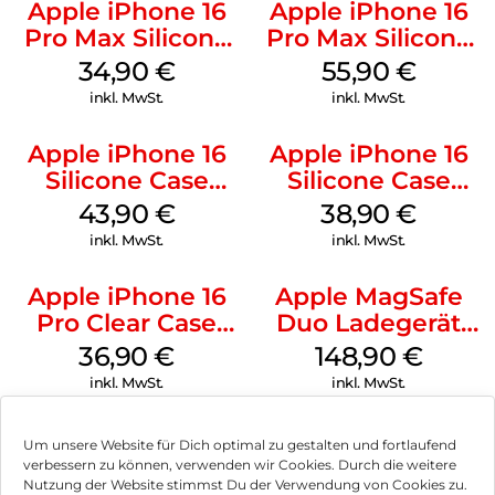
Apple iPhone 16
Apple iPhone 16
Pro Max Silicone
Pro Max Silicone
Case MagSafe
Case MagSafe
34,90
€
55,90
€
Denim
Stone Gray
inkl. MwSt.
inkl. MwSt.
Apple iPhone 16
Apple iPhone 16
Silicone Case
Silicone Case
MagSafe Plum
MagSafe
43,90
€
38,90
€
Ultramarine
inkl. MwSt.
inkl. MwSt.
Apple iPhone 16
Apple MagSafe
Pro Clear Case
Duo Ladegerät
MagSafe
Weiß
36,90
€
148,90
€
Transparent
inkl. MwSt.
inkl. MwSt.
Um unsere Website für Dich optimal zu gestalten und fortlaufend
verbessern zu können, verwenden wir Cookies. Durch die weitere
Nutzung der Website stimmst Du der Verwendung von Cookies zu.