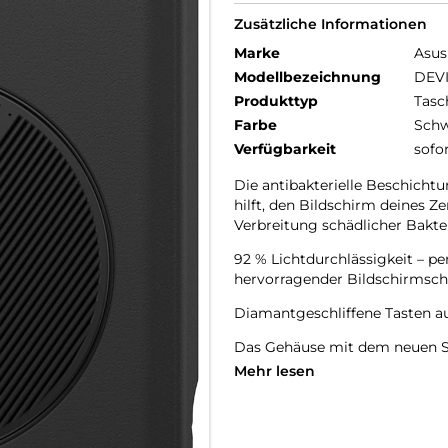
Zusätzliche Informationen
Marke
Asus
Modellbezeichnung
DEV
Produkttyp
Tasc
Farbe
Schw
Verfügbarkeit
sofo
Die antibakterielle Beschich
hilft, den Bildschirm deines Z
Verbreitung schädlicher Bakte
92 % Lichtdurchlässigkeit – p
hervorragender Bildschirmsch
Diamantgeschliffene Tasten au
Das Gehäuse mit dem neuen Sh
einem hochwertigen Finish.
Mehr lesen
Eingebettet in eine einzigarti
Erhöhte Ränder um die Kamera