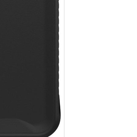
US FDA-Lebensmittelstandard
Verwendung von Monomaterial;
reinigen. Bessere Haltbarkeit.
Leicht und dünn; unsere Hülle
halten kannst.