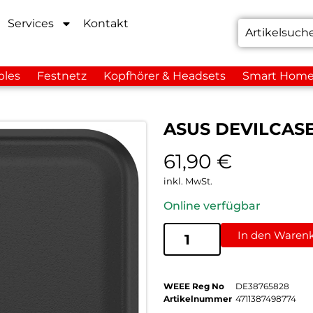
Services
Kontakt
bles
Festnetz
Kopfhörer & Headsets
Smart Hom
ASUS DEVILCASE 
61,90
€
inkl. MwSt.
Online verfügbar
In den Waren
WEEE Reg No
DE38765828
Artikelnummer
4711387498774