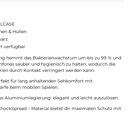
ILCASE
hen & Hüllen
arz
rt verfügbar
tung hemmt das Bakterienwachstum um bis zu 99 % und
enfones sauber und hygienisch zu halten, wodurch die
rien durch Kontakt verringert werden kann.
erfekt für lang anhaltenden Sehkomfort mit
ärfe beim mobilen Spielen.
s Aluminiumlegierung: elegant und leicht auszulösen.
ockSpread – Material bietet dir maximalen Schutz mit
ge Struktur für zusätzliche 10 % Stoßdämpfung.
 und den Bildschirm, um dein Gerät besser zu schützen.