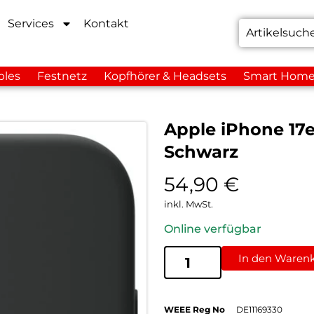
Services
Kontakt
bles
Festnetz
Kopfhörer & Headsets
Smart Hom
Apple iPhone 17e
Schwarz
54,90
€
inkl. MwSt.
Online verfügbar
In den Waren
WEEE Reg No
DE11169330