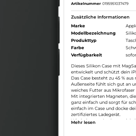
Artikelnummer
0195951037479
Zusätzliche Informationen
Marke
Appl
Modellbezeichnung
Sili
Produkttyp
Tasc
Farbe
Schw
Verfügbarkeit
sofo
Dieses Silikon Case mit MagSaf
entwickelt und schützt dein iP
Das Case besteht zu 45 % aus r
Außenseite fühlt sich gut an u
weiches Futter aus Mikro­faser
Mit integrierten Magneten, die
ganz einfach und sorgt für sc
einfach im Case und docke dei
zertifiziertes Ladegerät.
Wie jedes von Apple entwickel
Mehr lesen
Fertigungs­prozesses Tausende
aus, sondern ist auch dafür ge