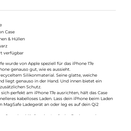
e
kon Case
hen & Hüllen
arz
rt verfügbar
e wurde von Apple speziell für das iPhone 17e
hone genauso gut, wie es aussieht.
ecyceltem Silikon­material. Seine glatte, weiche
nd liegt genauso in der Hand. Und innen bietet ein
 zusätzlichen Schutz.
 sich perfekt am iPhone 17e ausrichten, hält das Case
hnelleres kabelloses Laden. Lass dein iPhone beim Laden
n MagSafe Ladegerät an oder leg es auf dein Qi2
te Case durchläuft es im Laufe des Design‑ und
 von Teststunden. Deshalb sieht es nicht nur großartig
macht, dein iPhone vor Kratzern und bei Stürzen zu