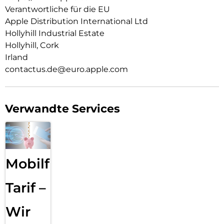
zwi­schen zeitlosem Schwarz, Weiß oder dem neuen zarten
Verantwortliche für die EU
Hellrosa.
Apple Distribution International Ltd
Hollyhill Industrial Estate
Hollyhill, Cork
Irland
contactus.de@euro.apple.com
Verwandte Services
Mobilfunk
Tarif –
Wir