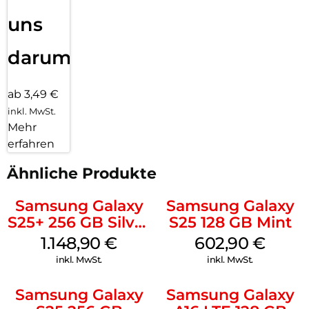
uns
darum!
ab 3,49 €
inkl. MwSt.
Mehr
erfahren
Ähnliche Produkte
Samsung Galaxy
Samsung Galaxy
S25+ 256 GB Silver
S25 128 GB Mint
Shadow
1.148,90
€
602,90
€
inkl. MwSt.
inkl. MwSt.
Samsung Galaxy
Samsung Galaxy