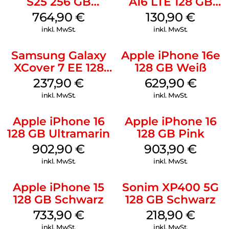
S25 256 GB
A16 LTE 128 GB
Icyblue
Black
764,90
€
130,90
€
inkl. MwSt.
inkl. MwSt.
Samsung Galaxy
Apple iPhone 16e
XCover 7 EE 128
128 GB Weiß
GB Black
237,90
€
629,90
€
inkl. MwSt.
inkl. MwSt.
Apple iPhone 16
Apple iPhone 16
128 GB Ultramarin
128 GB Pink
902,90
€
903,90
€
inkl. MwSt.
inkl. MwSt.
Apple iPhone 15
Sonim XP400 5G
128 GB Schwarz
128 GB Schwarz
733,90
€
218,90
€
inkl. MwSt.
inkl. MwSt.