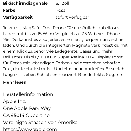
Bildschirmdiagonale
6,1 Zoll
Farbe
Rosa
Verfügbarkeit
sofort verfügbar
Jetzt mit MagSafe. Das iPhone 17e ermög­licht kabel­loses
Laden mit bis zu 15 W im Vergleich zu 7,5 W beim iPhone
16e. Du kannst es also jeder­zeit ein­fach, bequem und schnell
laden. Und durch die inte­grierten Magnete ver­bindest du mit
einem Klick Zubehör wie Lade­geräte, Cases und mehr.
Brillantes Dis­play. Das 6,1″ Super Retina XDR Dis­play sorgt
für Fotos mit leben­digen Farben und ge­stochen scharfen
Text, der leicht lesbar ist. Und eine neue Antireflex-Beschich­
tung mit sieben Schichten redu­ziert Blend­effekte. Sogar in
hellem Sonnen­licht.
Mehr lesen
Face ID. Mit Face ID kannst du dein iPhone sicher ent­
sperren, dich bei Apps anmelden und bezahlen − mit nur
Herstellerinformation
einem Blick.
Apple Inc.
ctiontaste. Die Abkürzung zu deinem Lieblings­feature. Wenn
One Apple Park Way
du die Actiontaste lange drückst, kannst du alles Mögliche
CA 95014 Cupertino
machen – aktiviere den Stummmodus, Über­setzung, visuelle
Intelligenz und mehr.
Vereinigte Staaten von Amerika
Farben. Das iPhone 17e kommt in drei tollen Farben. Wähle
https://www.apple.com