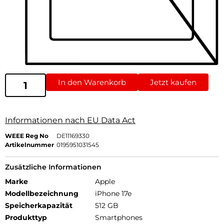
In den Warenkorb
Jetzt kaufen
Informationen nach EU Data Act
WEEE Reg No
DE11169330
Artikelnummer
0195951031545
Zusätzliche Informationen
Marke
Apple
Modellbezeichnung
iPhone 17e
Speicherkapazität
512 GB
Produkttyp
Smartphones