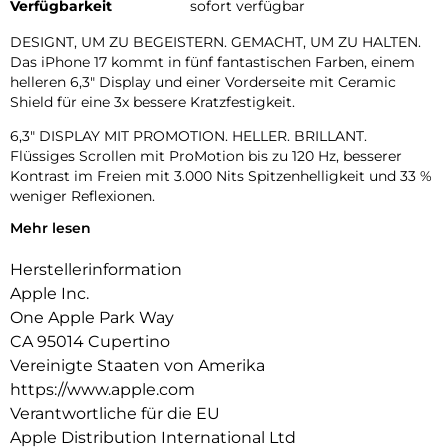
Verfügbarkeit
sofort verfügbar
DESIGNT, UM ZU BEGEISTERN. GEMACHT, UM ZU HALTEN.
Das iPhone 17 kommt in fünf fantastischen Farben, einem
helleren 6,3″ Display und einer Vorderseite mit Ceramic
Shield für eine 3x bessere Kratzfestigkeit.
6,3″ DISPLAY MIT PROMOTION. HELLER. BRILLANT.
Flüssiges Scrollen mit ProMotion bis zu 120 Hz, besserer
Kontrast im Freien mit 3.000 Nits Spitzenhelligkeit und 33 %
weniger Reflexionen.
Mehr lesen
UNGLAUBLICHE FOTOS.
Mit dem hochwertigen 48 MP Dual Fusion Kamera-System,
Herstellerinformation
2x Zoom in optischer Qualität und der 48 MP Fusion
Ultraweitwinkel-Kamera machst du superhochauflösende
Apple Inc.
Fotos ganz automatisch.
One Apple Park Way
CA 95014 Cupertino
18MP CENTER STAGE FRONTKAMERA. Flexible
Bildausschnitte. Smarte Gruppenselfies, Videos mit
Vereinigte Staaten von Amerika
doppelter Aufnahme von Front- und Rückkamera und mehr.
https://www.apple.com
Verantwortliche für die EU
A19 CHIP. VIEL LEISTUNG. VIEL LÄNGER.
Apple Distribution International Ltd
Mit einer 5Core GPU unterstützt die verbesserte Neural