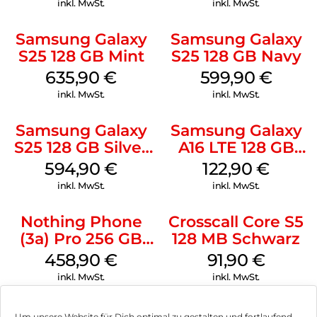
inkl. MwSt.
inkl. MwSt.
Samsung Galaxy
Samsung Galaxy
S25 128 GB Mint
S25 128 GB Navy
635,90
€
599,90
€
inkl. MwSt.
inkl. MwSt.
Samsung Galaxy
Samsung Galaxy
S25 128 GB Silver
A16 LTE 128 GB
Shadow
Black
594,90
€
122,90
€
inkl. MwSt.
inkl. MwSt.
Nothing Phone
Crosscall Core S5
(3a) Pro 256 GB
128 MB Schwarz
Grey
458,90
€
91,90
€
inkl. MwSt.
inkl. MwSt.
Um unsere Website für Dich optimal zu gestalten und fortlaufend