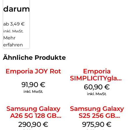
darum!
ab 3,49 €
inkl. MwSt.
Mehr
erfahren
Ähnliche Produkte
Emporia JOY Rot
Emporia
SIMPLICITYglam
91,90
€
Schwarz
60,90
€
inkl. MwSt.
inkl. MwSt.
Samsung Galaxy
Samsung Galaxy
A26 5G 128 GB
S25 256 GB
White
Icyblue
290,90
€
975,90
€