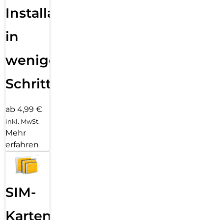
Installation
Mit starkem Akku, großem Speicher, smarter KI-Fotografie
und elegantem Design ist das ZTE Blade V70 Vita die
in
perfekte Kombination aus Stil und Leistung – gemacht für
alle, die mehr von ihrem Smartphone erwarten.
wenigen
Schritten
ab 4,99 €
inkl. MwSt.
Mehr
erfahren
SIM-
Karten