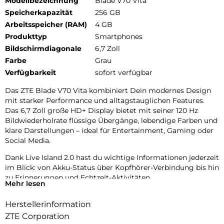
Modellbezeichnung
Blade V70 Vita
Speicherkapazität
256 GB
Arbeitsspeicher (RAM)
4 GB
Produkttyp
Smartphones
Bildschirmdiagonale
6,7 Zoll
Farbe
Grau
Verfügbarkeit
sofort verfügbar
Das ZTE Blade V70 Vita kombiniert Dein modernes Design
mit starker Performance und alltagstauglichen Features.
Das 6,7 Zoll große HD+ Display bietet mit seiner 120 Hz
Bildwiederholrate flüssige Übergänge, lebendige Farben und
klare Darstellungen – ideal für Entertainment, Gaming oder
Social Media.
Dank Live Island 2.0 hast du wichtige Informationen jederzeit
im Blick: von Akku-Status über Kopfhörer-Verbindung bis hin
zu Erinnerungen und Echtzeit-Aktivitäten.
Mehr lesen
Design, das begeistert:
Herstellerinformation
Das Blade V70 Vita überzeugt mit elegantem Sky-Mirror-
Glas oder edler Leder-Textur. Beide Varianten sind nicht nur
ZTE Corporation