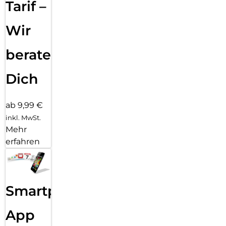
Tarif –
Lightning-Fast Snapshot – blitzschnelle Aufnahmen
bewegter Motive
Wir
AI Magic Tools – Objekte verschieben, entfernen, bearbeiten
oder den Himmel anpassen
beraten
Portrait Light & Magic Unblur – für kreative Bildbearbeitung
und perfekte Schärfe
Dich
Die 16 MP Frontkamera sorgt für detailreiche Selfies mit
natürlichem Look.
ab 9,99 €
Smarte Extras für ein besseres Erlebnis:
inkl. MwSt.
MyOS 14 (basierend auf Android U) – personalisierbar, schnell
Mehr
und effizient
erfahren
DTS-Sound – kraftvoller Klang für Filme, Musik und Gaming
Gesichts- und Fingerabdruck-Entsperrung – bequem und
sicher
Smartphone
NFC (optional) – für mobiles Bezahlen und schnelle
Verbindungen
App
3,5 mm Kopfhöreranschluss & USB-C – maximale Flexibilität