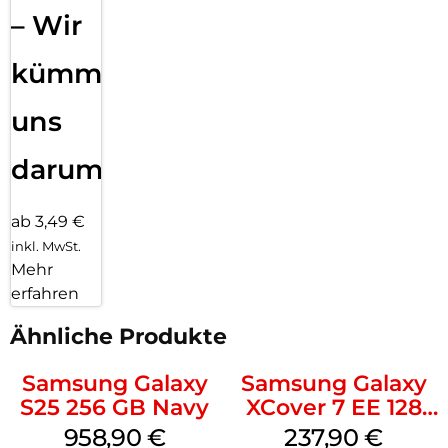
– Wir
kümmern
uns
darum!
ab 3,49 €
inkl. MwSt.
Mehr
erfahren
Ähnliche Produkte
Samsung Galaxy
Samsung Galaxy
S25 256 GB Navy
XCover 7 EE 128
GB Black
958,90
€
237,90
€