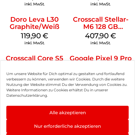
inkl. MwSt.
inkl. MwSt.
Doro Leva L30
Crosscall Stellar-
Graphite/Weiß
M6 128 GB
Schwarz
119,90
€
407,90
€
inkl. MwSt.
inkl. MwSt.
Crosscall Core S5
Google Pixel 9 Pro
128 MB Schwarz
XL 128 GB
Obsidian
91,90
€
779,90
€
Um unsere Website für Dich optimal zu gestalten und fortlaufend
verbessern zu können, verwenden wir Cookies. Durch die weitere
inkl. MwSt.
inkl. MwSt.
Nutzung der Website stimmst Du der Verwendung von Cookies zu.
Weitere Informationen zu Cookies erhältst Du in unserer
Datenschutzerklärung.
Apple iPhone 16e
Apple iPhone 16
128 GB Schwarz
128 GB Blaugrün
597,90
€
900,90
€
Alle akzeptieren
inkl. MwSt.
inkl. MwSt.
Nur erforderliche akzeptieren