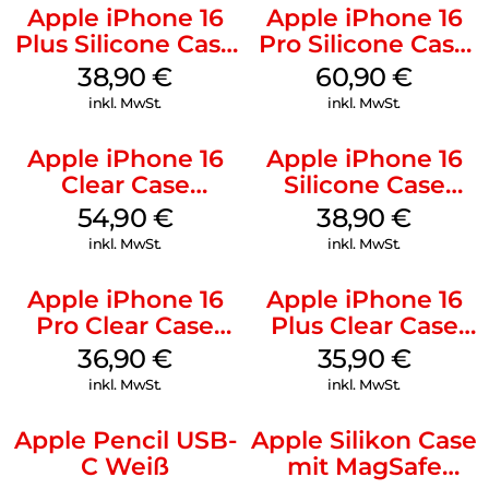
Apple iPhone 16
Apple iPhone 16
Plus Silicone Case
Pro Silicone Case
MagSafe Denim
MagSafe Stone
38,90
€
60,90
€
Gray
inkl. MwSt.
inkl. MwSt.
Apple iPhone 16
Apple iPhone 16
Clear Case
Silicone Case
MagSafe
MagSafe
54,90
€
38,90
€
Transparent
Ultramarine
inkl. MwSt.
inkl. MwSt.
Apple iPhone 16
Apple iPhone 16
Pro Clear Case
Plus Clear Case
MagSafe
MagSafe
36,90
€
35,90
€
Transparent
Transparent
inkl. MwSt.
inkl. MwSt.
Apple Pencil USB-
Apple Silikon Case
C Weiß
mit MagSafe