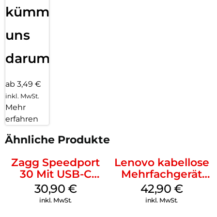
kümmern
uns
darum!
ab 3,49 €
inkl. MwSt.
Mehr
erfahren
Ähnliche Produkte
Zagg Speedport
Lenovo kabellose
30 Mit USB-C
Mehrfachgerät
Kabel Weiß
Luna Grey
30,90
€
42,90
€
inkl. MwSt.
inkl. MwSt.