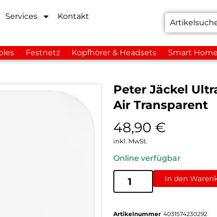
Services
Kontakt
bles
Festnetz
Kopfhörer & Headsets
Smart Hom
Peter Jäckel Ultr
Air Transparent
48,90
€
inkl. MwSt.
Online verfügbar
In den Waren
Artikelnummer
4031574230292