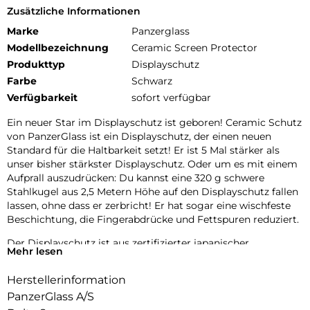
Zusätzliche Informationen
Marke
Panzerglass
Modellbezeichnung
Ceramic Screen Protector
Produkttyp
Displayschutz
Farbe
Schwarz
Verfügbarkeit
sofort verfügbar
Ein neuer Star im Displayschutz ist geboren! Ceramic Schutz
von PanzerGlass ist ein Displayschutz, der einen neuen
Standard für die Haltbarkeit setzt! Er ist 5 Mal stärker als
unser bisher stärkster Displayschutz. Oder um es mit einem
Aufprall auszudrücken: Du kannst eine 320 g schwere
Stahlkugel aus 2,5 Metern Höhe auf den Displayschutz fallen
lassen, ohne dass er zerbricht! Er hat sogar eine wischfeste
Beschichtung, die Fingerabdrücke und Fettspuren reduziert.
Der Displayschutz ist aus zertifizierter japanischer
Mehr lesen
Glaskeramik von Ohara hergestellt. Glaskeramik ist eines der
kratzfestesten Materialien der Welt und enthält eingebettete,
Herstellerinformation
für das bloße Auge unsichtbare Kristalle, die verhindern, dass
PanzerGlass A/S
sich Risse ausbreiten, und die eine Festigkeit ermöglichen,