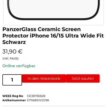
PanzerGlass Ceramic Screen
Protector iPhone 16/15 Ultra Wide Fit
Schwarz
31,90
€
inkl. MwSt.
Online verfügbar
In den Warenkorb
Jetzt kaufen
WEEE Reg No
DE38765828
Artikelnummer
5715685002298