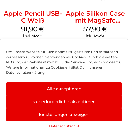
Apple Pencil USB-
Apple Silikon Case
C Weiß
mit MagSafe
iPhone 14 Pro
91,90
€
57,90
€
(PRODUCT)RED
inkl. MwSt.
inkl. MwSt.
Um unsere Website für Dich optimal zu gestalten und fortlaufend
verbessern zu können, verwenden wir Cookies. Durch die weitere
Nutzung der Website stimmst Du der Verwendung von Cookies zu.
Impressum
Weitere Informationen zu Cookies erhältst Du in unserer
Datenschutzerklärung.
AGB
Datenschutz
Alle akzeptieren
Vertrag widerrufen
Nur erforderliche akzeptieren
Hinweis zur Batterieentsorgung
Einstellungen anzeigen
Newsletter
Datenschutz
AGB
©
2026
, Brodos AG – All Rights Reserved.