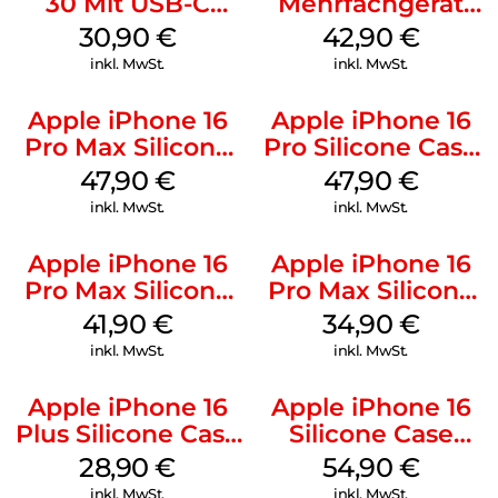
30 Mit USB-C
Mehrfachgerät
Kabel Weiß
Luna Grey
30,90
€
42,90
€
inkl. MwSt.
inkl. MwSt.
Apple iPhone 16
Apple iPhone 16
Pro Max Silicone
Pro Silicone Case
Case MagSafe
MagSafe Denim
47,90
€
47,90
€
Black
inkl. MwSt.
inkl. MwSt.
Apple iPhone 16
Apple iPhone 16
Pro Max Silicone
Pro Max Silicone
Case MagSafe
Case MagSafe
41,90
€
34,90
€
Ultramarine
Denim
inkl. MwSt.
inkl. MwSt.
Apple iPhone 16
Apple iPhone 16
Plus Silicone Case
Silicone Case
MagSafe Black
MagSafe Black
28,90
€
54,90
€
inkl. MwSt.
inkl. MwSt.