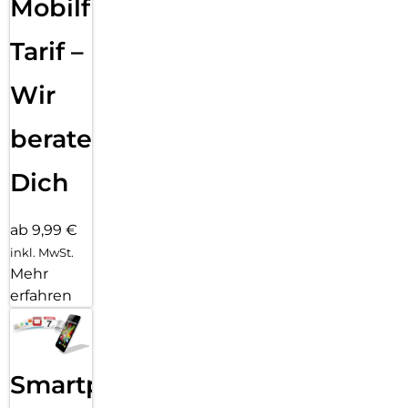
Mobilfunk
Klicks entfernt: Kombiniere deinen Displayschutz und deine
Hülle mit PanzerGlass PicturePerfect oder Hoops.
Tarif –
P.S. Und wie alle unsere Produkte wird auch Ceramic Schutz
in einer recycelbaren FSC-zertifizierten Verpackung geliefert.
Wir
beraten
Dich
ab 9,99 €
inkl. MwSt.
Mehr
erfahren
Smartphone