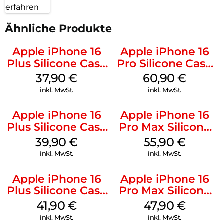
erfahren
Ähnliche Produkte
Apple iPhone 16
Apple iPhone 16
Plus Silicone Case
Pro Silicone Case
MagSafe Lake
MagSafe Stone
37,90
€
60,90
€
Green
Gray
inkl. MwSt.
inkl. MwSt.
Apple iPhone 16
Apple iPhone 16
Plus Silicone Case
Pro Max Silicone
MagSafe Plum
Case MagSafe
39,90
€
55,90
€
Stone Gray
inkl. MwSt.
inkl. MwSt.
Apple iPhone 16
Apple iPhone 16
Plus Silicone Case
Pro Max Silicone
MagSafe Stone
Case MagSafe
41,90
€
47,90
€
Gray
Black
inkl. MwSt.
inkl. MwSt.