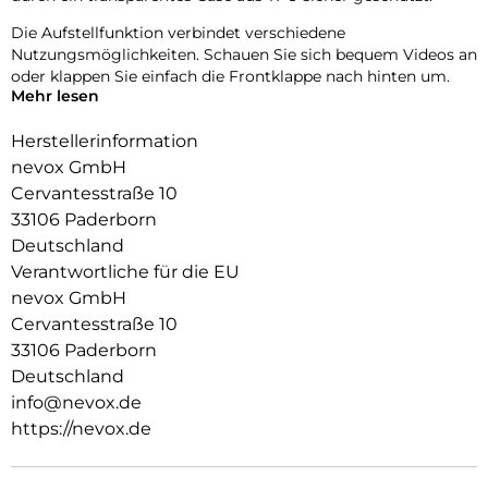
Die Aufstellfunktion verbindet verschiedene
Nutzungsmöglichkeiten. Schauen Sie sich bequem Videos an
oder klappen Sie einfach die Frontklappe nach hinten um.
Mehr lesen
Durch die 2 unsichtbar integrierten Magneten wird die
Bedienung kinderleicht und die Schutzhülle öffnet sich nicht
Herstellerinformation
ungewollt.
nevox GmbH
Cervantesstraße 10
Beim Umklappen der Frontklappe wird diese ebenfalls durch
die Magneten auf der Rückseite fixiert, somit ist ein
33106 Paderborn
bequemes Telefonieren und Bedienen sichergestellt.
Deutschland
Verantwortliche für die EU
nevox GmbH
Cervantesstraße 10
33106 Paderborn
Deutschland
info@nevox.de
https://nevox.de