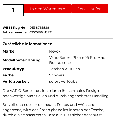
In den Warenkorb
Jetzt kaufen
WEEE Reg No
DE38765828
Artikelnummer
4250686413731
Zusätzliche Informationen
Marke
Nevox
Vario Series iPhone 16 Pro Max
Modellbezeichnung
Booktasche
Produkttyp
Taschen & Hüllen
Farbe
Schwarz
Verfügbarkeit
sofort verfügbar
Die VARIO Series besticht durch ihr schmales Design,
hochwertige Materialien und durch angenehmes Handling.
Stilvoll und edel an die neuen Trends und Wünsche
angepasst, wird das Smartphone im Inneren der Tasche,
durch ein transparentes Case aus TPU sicher geschützt.