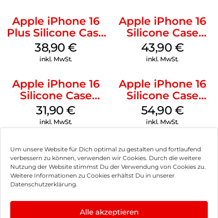
Apple iPhone 16
Apple iPhone 16
Plus Silicone Case
Silicone Case
MagSafe Denim
MagSafe Plum
38,90
€
43,90
€
inkl. MwSt.
inkl. MwSt.
Apple iPhone 16
Apple iPhone 16
Silicone Case
Silicone Case
MagSafe Fuchsia
MagSafe Lake
31,90
€
54,90
€
Green
inkl. MwSt.
inkl. MwSt.
Um unsere Website für Dich optimal zu gestalten und fortlaufend
verbessern zu können, verwenden wir Cookies. Durch die weitere
Nutzung der Website stimmst Du der Verwendung von Cookies zu.
Impressum
Weitere Informationen zu Cookies erhältst Du in unserer
Datenschutzerklärung.
AGB
Datenschutz
Alle akzeptieren