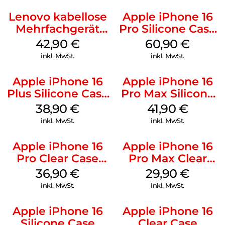
Lenovo kabellose
Apple iPhone 16
Mehrfachgerät
Pro Silicone Case
Luna Grey
MagSafe Stone
42,90
€
60,90
€
Gray
inkl. MwSt.
inkl. MwSt.
Apple iPhone 16
Apple iPhone 16
Plus Silicone Case
Pro Max Silicone
MagSafe Denim
Case MagSafe
38,90
€
41,90
€
Ultramarine
inkl. MwSt.
inkl. MwSt.
Apple iPhone 16
Apple iPhone 16
Pro Clear Case
Pro Max Clear
MagSafe
Case MagSafe
36,90
€
29,90
€
Transparent
Transparent
inkl. MwSt.
inkl. MwSt.
Apple iPhone 16
Apple iPhone 16
Silicone Case
Clear Case