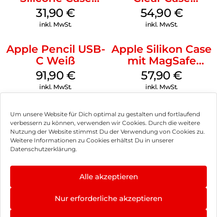
MagSafe Fuchsia
MagSafe
31,90
€
54,90
€
Transparent
inkl. MwSt.
inkl. MwSt.
Apple Pencil USB-
Apple Silikon Case
C Weiß
mit MagSafe
iPhone 14 Pro
91,90
€
57,90
€
(PRODUCT)RED
inkl. MwSt.
inkl. MwSt.
Um unsere Website für Dich optimal zu gestalten und fortlaufend
verbessern zu können, verwenden wir Cookies. Durch die weitere
Nutzung der Website stimmst Du der Verwendung von Cookies zu.
Impressum
Weitere Informationen zu Cookies erhältst Du in unserer
Datenschutzerklärung.
AGB
Datenschutz
Alle akzeptieren
Vertrag widerrufen
Nur erforderliche akzeptieren
Hinweis zur Batterieentsorgung