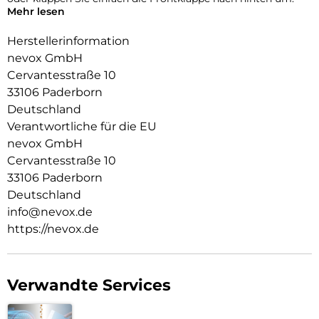
Mehr lesen
Durch die 2 unsichtbar integrierten Magneten wird die
Bedienung kinderleicht und die Schutzhülle öffnet sich nicht
Herstellerinformation
ungewollt.
nevox GmbH
Cervantesstraße 10
Beim Umklappen der Frontklappe wird diese ebenfalls durch
die Magneten auf der Rückseite fixiert, somit ist ein
33106 Paderborn
bequemes Telefonieren und Bedienen sichergestellt.
Deutschland
Verantwortliche für die EU
Aussen Material: PU
Innen Material : PU
nevox GmbH
Schutzhülle innen: TPU
Cervantesstraße 10
33106 Paderborn
Deutschland
info@nevox.de
https://nevox.de
Verwandte Services