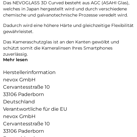
Das NEVOGLASS 3D Curved besteht aus AGC (ASAHI Glas),
welches in Japan hergestellt wird und durch verschiedene
chemische und galvanotechnische Prozesse veredelt wird.
Dadurch wird eine höhere Härte und gleichzeitige Flexibilität
gewährleistet.
Das Kameraschutzglas ist an den Kanten gewölbt und
schützt somit die Kameralinsen Ihres Smartphones
zuverlässig.
Mehr lesen
Die Fotoqualität wird nicht beeinträchtigt, zusätzlich
schützen Sie die Linsen vor Staubablagerungen in den
Herstellerinformation
Zwischenräumen.
nevox GmbH
Cervantesstraße 10
33106 Paderborn
Deutschland
Verantwortliche für die EU
nevox GmbH
Cervantesstraße 10
33106 Paderborn