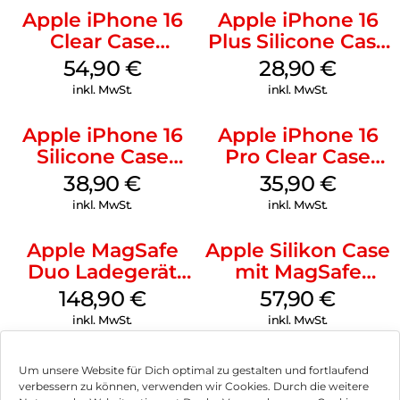
Apple iPhone 16
Apple iPhone 16
Clear Case
Plus Silicone Case
MagSafe
MagSafe Black
54,90
€
28,90
€
Transparent
inkl. MwSt.
inkl. MwSt.
Apple iPhone 16
Apple iPhone 16
Silicone Case
Pro Clear Case
MagSafe
MagSafe
38,90
€
35,90
€
Ultramarine
Transparent
inkl. MwSt.
inkl. MwSt.
Apple MagSafe
Apple Silikon Case
Duo Ladegerät
mit MagSafe
Weiß
iPhone 14 Pro
148,90
€
57,90
€
(PRODUCT)RED
inkl. MwSt.
inkl. MwSt.
Um unsere Website für Dich optimal zu gestalten und fortlaufend
verbessern zu können, verwenden wir Cookies. Durch die weitere