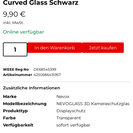
Curved Glass Schwarz
9,90
€
inkl. MwSt.
Online verfügbar
In den Warenkorb
Jetzt kaufen
WEEE Reg No
DE68545399
Artikelnummer
4250686415957
Zusätzliche Informationen
Marke
Nevox
Modellbezeichnung
NEVOGLASS 3D Kameraschutzglas
Produkttyp
Displayschutz
Farbe
Transparent
Verfügbarkeit
sofort verfügbar