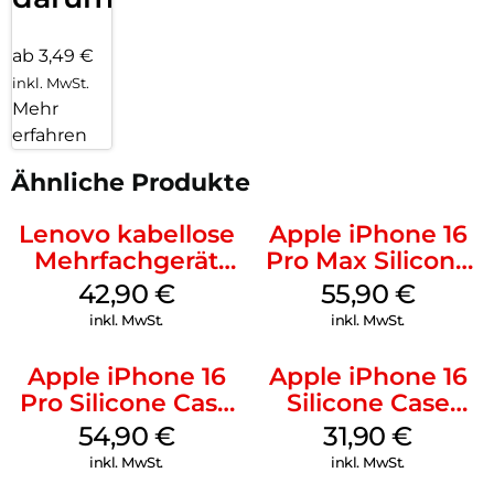
ab 3,49 €
inkl. MwSt.
Mehr
erfahren
Ähnliche Produkte
Lenovo kabellose
Apple iPhone 16
Mehrfachgerät
Pro Max Silicone
Luna Grey
Case MagSafe
42,90
€
55,90
€
Stone Gray
inkl. MwSt.
inkl. MwSt.
Apple iPhone 16
Apple iPhone 16
Pro Silicone Case
Silicone Case
MagSafe Black
MagSafe Fuchsia
54,90
€
31,90
€
inkl. MwSt.
inkl. MwSt.