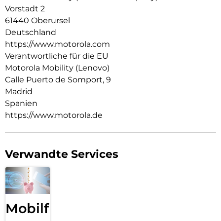
Snapdragon 8 Gen 5 Prozessor der nächsten Generation hast
Vorstadt 2
du die nötige Leistung, um Momente wie nie zuvor
61440 Oberursel
einzufangen. Mit exklusiven, maßgeschneiderten Services
und bis zu sieben Jahren Betriebssystem- und
Deutschland
Sicherheitsupdates wird dein Gesamterlebnis aufgewertet.1
https://www.motorola.com
Erwarte das Beste von motorola signature
Verantwortliche für die EU
Motorola Mobility (Lenovo)
Calle Puerto de Somport, 9
Madrid
Spanien
https://www.motorola.de
Verwandte Services
Mobilfunk