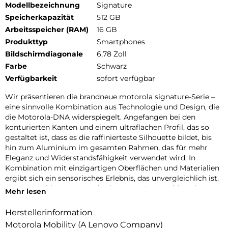
Modellbezeichnung
Signature
Speicherkapazität
512 GB
Arbeitsspeicher (RAM)
16 GB
Produkttyp
Smartphones
Bildschirmdiagonale
6,78 Zoll
Farbe
Schwarz
Verfügbarkeit
sofort verfügbar
Wir präsentieren die brandneue motorola signature-Serie –
eine sinnvolle Kombination aus Technologie und Design, die
die Motorola-DNA widerspiegelt. Angefangen bei den
konturierten Kanten und einem ultraflachen Profil, das so
gestaltet ist, dass es die raffinierteste Silhouette bildet, bis
hin zum Aluminium im gesamten Rahmen, das für mehr
Eleganz und Widerstandsfähigkeit verwendet wird. In
Kombination mit einzigartigen Oberflächen und Materialien
ergibt sich ein sensorisches Erlebnis, das unvergleichlich ist.
Im Inneren bieten motorola signature-Geräte ultimative
Mehr lesen
Leistung, die mit dem DXOMARK Gold Label für höchste
Standards in Sachen Bildqualität ausgezeichnet wurde. Mit
Herstellerinformation
Sony LYTIA-Sensoren, Dolby Vision-Aufnahme und dem
Motorola Mobility (A Lenovo Company)