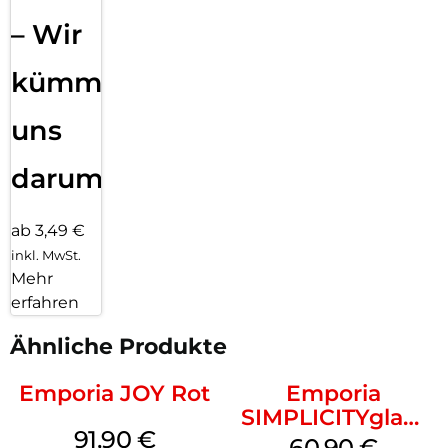
– Wir
kümmern
uns
darum!
ab 3,49 €
inkl. MwSt.
Mehr
erfahren
Ähnliche Produkte
Emporia JOY Rot
Emporia
SIMPLICITYglam
91,90
€
Schwarz
60,90
€