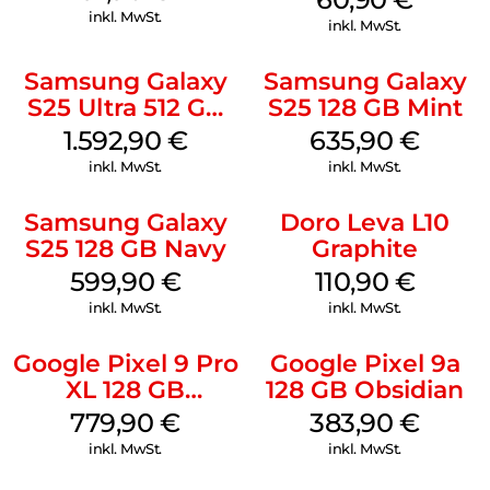
inkl. MwSt.
inkl. MwSt.
Samsung Galaxy
Samsung Galaxy
S25 Ultra 512 GB
S25 128 GB Mint
Titanium
1.592,90
€
635,90
€
Whitesilver
inkl. MwSt.
inkl. MwSt.
Samsung Galaxy
Doro Leva L10
S25 128 GB Navy
Graphite
599,90
€
110,90
€
inkl. MwSt.
inkl. MwSt.
Google Pixel 9 Pro
Google Pixel 9a
XL 128 GB
128 GB Obsidian
Obsidian
779,90
€
383,90
€
inkl. MwSt.
inkl. MwSt.