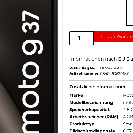
In den Waren
Informationen nach EU Da
WEEE Reg No
DE79679404
Artikelnummer
0840493620640
Zusätzliche Informationen
Marke
Moto
Modellbezeichnung
mot
Speicherkapazität
128 
Arbeitsspeicher (RAM)
4 G
Produkttyp
Sma
Bildschirmdiagonale
6,67 