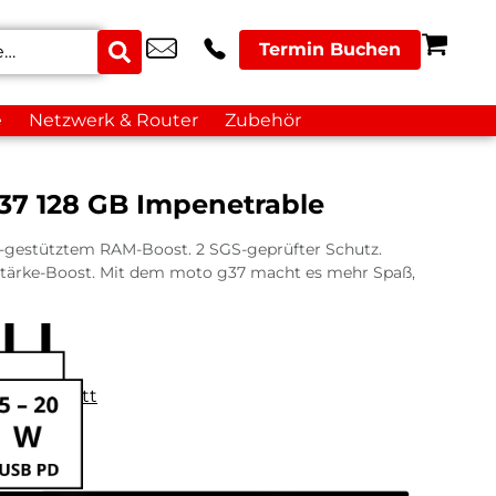
Termin Buchen
e
Netzwerk & Router
Zubehör
37 128 GB Impenetrable
I-gestütztem RAM-Boost. 2 SGS-geprüfter Schutz.
stärke-Boost. Mit dem moto g37 macht es mehr Spaß,
datenblatt