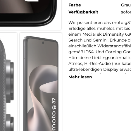
Farbe
Grau
Verfügbarkeit
sofo
Wir präsentieren das moto g3
Erledige alles mühelos mit b
einem MediaTek Dimensity 6300
Search und Gemini. Erkunde d
einschließlich Widerstandsfäh
gemäß IP64. Und Corning Gorill
Höre deine Lieblingsunterha
Atmos, Hi-Res-Audio (nur kab
ultra-lebendigen Display erw
atemberaubende 50-MP-Aufnahm
Mehr lesen
ganzen Tag verlassen. Mit de
Wir präsentieren das moto g3
Erledige alles mühelos mit bi
einem leistungsstarken Prozess
Gemini. Erkunde die Welt sor
Glass 7i. Höre deine Liebling
Lautstärke-Boost. Und auf dem
Leben. Mit dem moto g37 mach