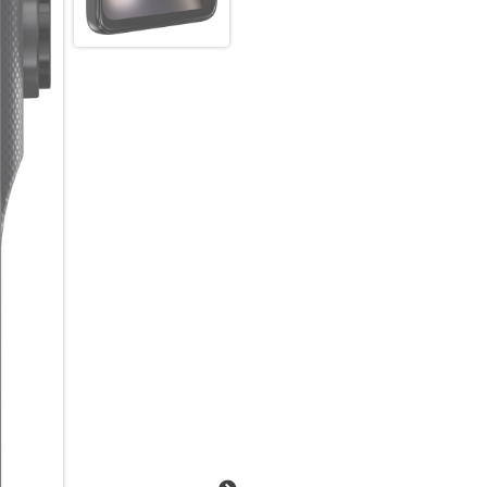
Wir präsentieren das moto g3
Boost und einem leistungsstar
geprüftem Schutz und Corning 
Stereo-Lautsprecher mit Lauts