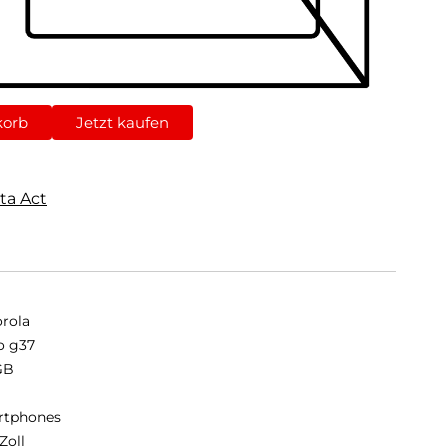
korb
Jetzt kaufen
ta Act
rola
o g37
GB
B
rtphones
Zoll