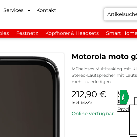
Services
Kontakt
bles
Festnetz
Kopfhörer & Headsets
Smart Hom
Motorola moto g
Müheloses Multitasking mit K
Stereo-Lautsprecher mit Laut
mehr zu erledigen.
212,90
€
inkl. MwSt.
Produkt
Online verfügbar