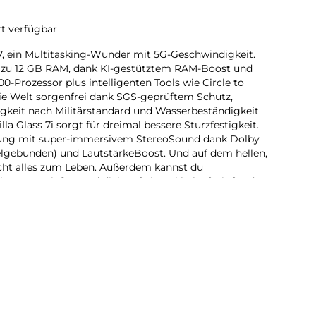
rt verfügbar
7, ein Multitasking-Wunder mit 5G-Geschwindigkeit.
is zu 12 GB RAM, dank KI-gestütztem RAM-Boost und
-Prozessor plus intelligenten Tools wie Circle to
ie Welt sorgenfrei dank SGS-geprüftem Schutz,
igkeit nach Militärstandard und Wasserbeständigkeit
a Glass 7i sorgt für dreimal bessere Sturzfestigkeit.
ltung mit super-immersivem StereoSound dank Dolby
elgebunden) und LautstärkeBoost. Und auf dem hellen,
acht alles zum Leben. Außerdem kannst du
en genießen und dich auf eine Akkulaufzeit für den
m moto g37 macht es mehr Spaß, mehr zu erledigen.
7, ein Multitasking-Wunder mit 5G-Geschwindigkeit.
s zu 12 GB RAM-Speicher, dank KI-gestütztem RAM-Boost,
or und intelligenten Tools wie Circle to Search und
genfrei mit SGS-geprüftem Schutz und Corning Gorilla
sunterhaltung über die StereoLautsprecher mit
 hellen, ultra-lebendigen Display erwacht alles zum
t es mehr Spaß, mehr zu erledigen.