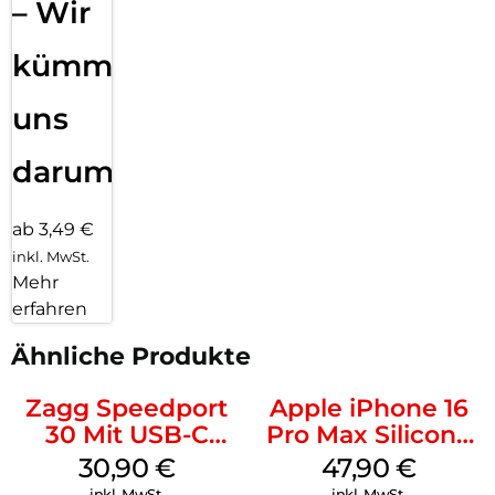
– Wir
kümmern
uns
darum!
ab 3,49 €
inkl. MwSt.
Mehr
erfahren
Ähnliche Produkte
Zagg Speedport
Apple iPhone 16
30 Mit USB-C
Pro Max Silicone
Kabel Weiß
Case MagSafe
30,90
€
47,90
€
Black
inkl. MwSt.
inkl. MwSt.