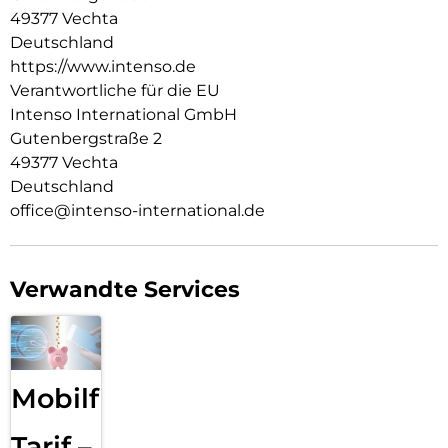
49377 Vechta
Zukunft des Ladens. Mit dem Intenso W30AC Power Adapter
sorgst du dafür, dass deine Geräte immer mit Strom
Deutschland
versorgt sind.
https://www.intenso.de
Verantwortliche für die EU
Intenso International GmbH
Gutenbergstraße 2
49377 Vechta
Deutschland
office@intenso-international.de
Verwandte Services
Mobilfunk
Tarif –