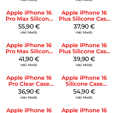
Apple iPhone 16
Apple iPhone 16
Pro Max Silicone
Plus Silicone Case
Case MagSafe
MagSafe Lake
55,90
€
37,90
€
Stone Gray
Green
inkl. MwSt.
inkl. MwSt.
Apple iPhone 16
Apple iPhone 16
Pro Max Silicone
Plus Silicone Case
Case MagSafe
MagSafe Plum
41,90
€
39,90
€
Ultramarine
inkl. MwSt.
inkl. MwSt.
Apple iPhone 16
Apple iPhone 16
Pro Clear Case
Silicone Case
MagSafe
MagSafe Lake
36,90
€
54,90
€
Transparent
Green
inkl. MwSt.
inkl. MwSt.
Apple iPhone 16
Apple iPhone 16