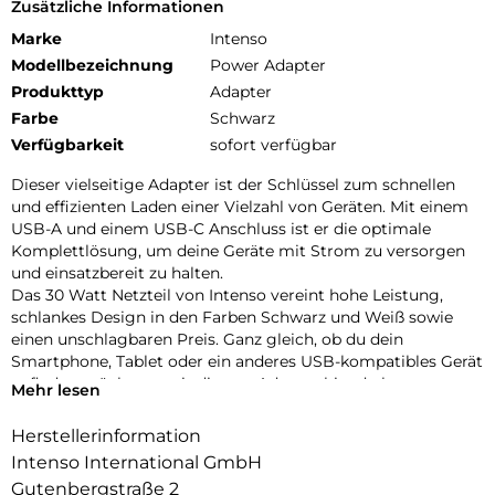
Zusätzliche Informationen
Marke
Intenso
Modellbezeichnung
Power Adapter
Produkttyp
Adapter
Farbe
Schwarz
Verfügbarkeit
sofort verfügbar
Dieser vielseitige Adapter ist der Schlüssel zum schnellen
und effizienten Laden einer Vielzahl von Geräten. Mit einem
USB-A und einem USB-C Anschluss ist er die optimale
Komplettlösung, um deine Geräte mit Strom zu versorgen
und einsatzbereit zu halten.
Das 30 Watt Netzteil von Intenso vereint hohe Leistung,
schlankes Design in den Farben Schwarz und Weiß sowie
einen unschlagbaren Preis. Ganz gleich, ob du dein
Smartphone, Tablet oder ein anderes USB-kompatibles Gerät
aufladen möchtest, mit diesem Adapter bist du bestens
Mehr lesen
ausgerüstet. Seine kompakte und robuste Bauweise macht
ihn zum idealen Reisebegleiter, der dafür sorgt, dass du
Herstellerinformation
immer in Verbindung bleibst, egal wo du bist.
Intenso International GmbH
Verabschiede dich vom langsamen Laden
Gutenbergstraße 2
Vertraue auf die Qualität von Intenso und entdecke die