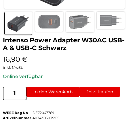
Intenso Power Adapter W30AC USB-
A & USB-C Schwarz
16,90
€
inkl. MwSt.
Online verfügbar
In den Warenkorb
Jetzt kaufen
WEEE Reg No
DE72047769
Artikelnummer
4034303035915