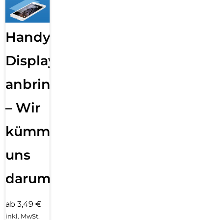
Handy
Displayfolie
anbringen
– Wir
kümmern
uns
darum!
ab 3,49 €
inkl. MwSt.