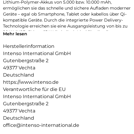
Lithium-Polymer-Akkus von 5.000 bzw. 10.000 mAh,
ermöglichen sie das schnelle und sichere Aufladen moderner
Geräte – egal ob Smartphone, Tablet oder kabellos über Qi-
kompatible Geräte. Durch die integrierte Power Delivery-
Technologie erreichen sie eine Ausgangsleistung von bis zu
20 W (USB-C) bzw. 15 W (kabellos). Ideal für alle, die
Mehr lesen
unterwegs nicht auf Leistung verzichten wollen.
Herstellerinformation
Design trifft Funktionalität:
Intenso International GmbH
Mit ihren ultraflachen Abmessungen (nur 9,5 mm bei der
MW5000 und 16 mm bei der MW10000) passen die
Gutenbergstraße 2
Powerbanks mühelos in jede Tasche. Farblich sind sie in
49377 Vechta
stilvollem Champagner, Rosé oder Grau erhältlich – und
Deutschland
setzen so auch optisch ein Statement. Dank der MagSafe-
https://www.intenso.de
und Qi-Kompatibilität (ab iPhone 12) haften sie magnetisch
Verantwortliche für die EU
am Gerät und laden hüllenfreundlich – ein echtes Plus im
Alltag. Vier Status-LEDs und eine Funktions-LED informieren
Intenso International GmbH
zuverlässig über den aktuellen Ladezustand und
Gutenbergstraße 2
Betriebsmodus.
49377 Vechta
Deutschland
Sicher laden mit intelligenter Technik:
Die Powerbanks sind mit modernsten Sicherheitsfeatures
office@intenso-international.de
ausgestattet: Überspannungsschutz, Entlade- und