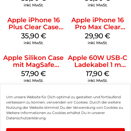
Green
Ultramarine
inkl. MwSt.
inkl. MwSt.
Apple iPhone 16
Apple iPhone 16
Plus Clear Case
Pro Max Clear
MagSafe
Case MagSafe
35,90
€
29,90
€
Transparent
Transparent
inkl. MwSt.
inkl. MwSt.
Apple Silikon Case
Apple 60W USB-C
mit MagSafe
Ladekabel 1 m
iPhone 14 Pro
Weiß
57,90
€
17,90
€
(PRODUCT)RED
inkl. MwSt.
inkl. MwSt.
Um unsere Website für Dich optimal zu gestalten und fortlaufend
verbessern zu können, verwenden wir Cookies. Durch die weitere
Nutzung der Website stimmst Du der Verwendung von Cookies zu.
Impressum
Weitere Informationen zu Cookies erhältst Du in unserer
Datenschutzerklärung.
AGB