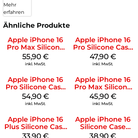
Mehr
erfahren
Ähnliche Produkte
Apple iPhone 16
Apple iPhone 16
Pro Max Silicone
Pro Silicone Case
Case MagSafe
MagSafe Denim
55,90
€
47,90
€
Stone Gray
inkl. MwSt.
inkl. MwSt.
Apple iPhone 16
Apple iPhone 16
Pro Silicone Case
Pro Max Silicone
MagSafe Black
Case MagSafe
54,90
€
45,90
€
Ultramarine
inkl. MwSt.
inkl. MwSt.
Apple iPhone 16
Apple iPhone 16
Plus Silicone Case
Silicone Case
MagSafe Lake
MagSafe
33,90
€
38,90
€