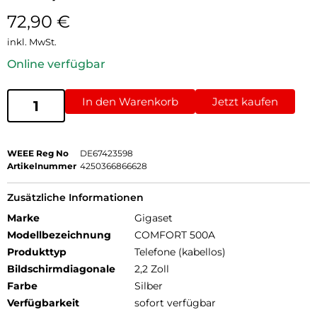
72,90
€
inkl. MwSt.
Online verfügbar
In den Warenkorb
Jetzt kaufen
WEEE Reg No
DE67423598
Artikelnummer
4250366866628
Zusätzliche Informationen
Marke
Gigaset
Modellbezeichnung
COMFORT 500A
Produkttyp
Telefone (kabellos)
Bildschirmdiagonale
2,2 Zoll
Farbe
Silber
Verfügbarkeit
sofort verfügbar