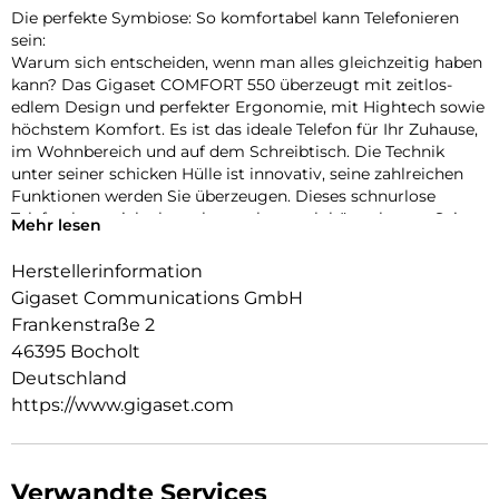
Die perfekte Symbiose: So komfortabel kann Telefonieren
sein:
Warum sich entscheiden, wenn man alles gleichzeitig haben
kann? Das Gigaset COMFORT 550 überzeugt mit zeitlos-
edlem Design und perfekter Ergonomie, mit Hightech sowie
höchstem Komfort. Es ist das ideale Telefon für Ihr Zuhause,
im Wohnbereich und auf dem Schreibtisch. Die Technik
unter seiner schicken Hülle ist innovativ, seine zahlreichen
Funktionen werden Sie überzeugen. Dieses schnurlose
Telefon kann sich also sehen – aber auch hören lassen: Seine
Mehr lesen
Akustik ist ebenfalls exzellent. Und im Home Office haben Sie
dank Headset-Anschluss sowie integrierter
Herstellerinformation
Freisprecheinrichtung stets die Hände frei. Die
Gigaset Communications GmbH
Modellvariante Gigaset COMFORT 550A bietet zudem einen
Frankenstraße 2
integrierten Anrufbeantworter mit einer
46395 Bocholt
Aufzeichnungsdauer von bis zu 30 Minuten.
Deutschland
Navigation in Perfektion: So angenehm kann Telefonieren
https://www.gigaset.com
sein:
Willkommen in Ihrer persönlichen Komfortzone: Das
Gigaset COMFORT 550 ist so einfach und angenehm zu
bedienen, dass nichts vom Wesentlichen ablenkt: Ihren
Verwandte Services