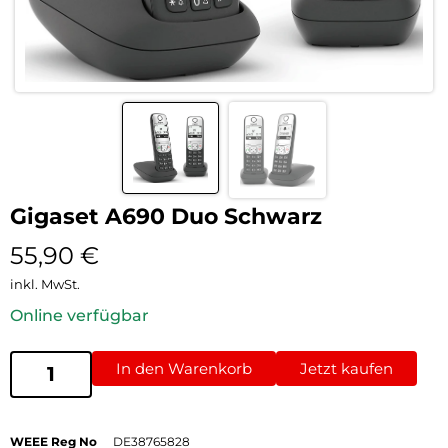
Gigaset A690 Duo Schwarz
55,90
€
inkl. MwSt.
Online verfügbar
In den Warenkorb
Jetzt kaufen
WEEE Reg No
DE38765828