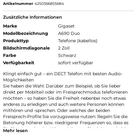
Artikelnummer
4250366855684
Zusätzliche Informationen
Marke
Gigaset
Modellbezeichnung
A690 Duo
Produkttyp
Telefone (kabellos)
Bildschirmdiagonale
2 Zoll
Farbe
Schwarz
Verfügbarkeit
sofort verfügbar
Klingt einfach gut – ein DECT Telefon mit besten Audio-
Möglichkeiten
Sie haben die Wahl: Darüber zum Beispiel, ob Sie lieber
direkt per Mobilteil oder im Freisprechmodus telefonieren
möchten – so haben Sie die Freiheit nebenbei noch etwas
anderes zu erledigen und auch weitere Personen können
mithören und -sprechen. Oder welches der beiden
Freisprech-Profile Sie vorzugsweise nutzen: Regeln Sie die
Betonung höherer bzw. niedrigerer Frequenzen so, dass es
für Sie angenehm ist. Wie auch immer Sie sich entscheiden –
Mehr lesen
Sie können sich auf perfekte Sprachqualität verlassen!