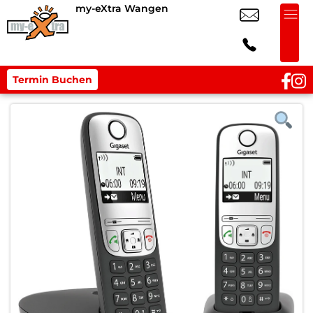
my-eXtra Wangen
Termin Buchen