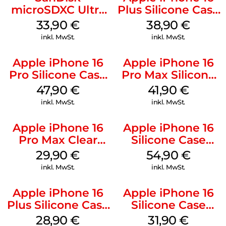
microSDXC Ultra
Plus Silicone Case
128 GB + Adapter
MagSafe Denim
33,90
€
38,90
€
Mobile
inkl. MwSt.
inkl. MwSt.
Apple iPhone 16
Apple iPhone 16
Pro Silicone Case
Pro Max Silicone
MagSafe Denim
Case MagSafe
47,90
€
41,90
€
Ultramarine
inkl. MwSt.
inkl. MwSt.
Apple iPhone 16
Apple iPhone 16
Pro Max Clear
Silicone Case
Case MagSafe
MagSafe Black
29,90
€
54,90
€
Transparent
inkl. MwSt.
inkl. MwSt.
Apple iPhone 16
Apple iPhone 16
Plus Silicone Case
Silicone Case
MagSafe Black
MagSafe Fuchsia
28,90
€
31,90
€