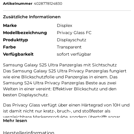
Artikelnummer
4028778124830
Zusätzliche Informationen
Marke
Displex
Modellbezeichnung
Privacy Glass FC
Produkttyp
Displayschutz
Farbe
Transparent
Verfügbarkeit
sofort verfügbar
Samsung Galaxy S25 Ultra Panzerglas mit Sichtschutz
Das Samsung Galaxy S25 Ultra Privacy Panzerglas fungiert
wie eine Blickschutzfolie und Panzerglas in einem. Das
Samsung S24 Ultra Privacy Panzerglas Beste aus zwei
Welten in einer vereint: Effektiver Blickschutz und den
besten Displayschutz.
Das Privacy Glass verfügt über einen Härtegrad von 10H und
ist damit nicht nur kratz-, bruch-, und stoßfester als
vergleichbare Markenprodukte, sondern übertrifft sogar
Mehr lesen
Saphirglas, das bei Luxusuhren eingesetzt wird und einen
Härtegrad von 9H hat.
Herstellerinformation