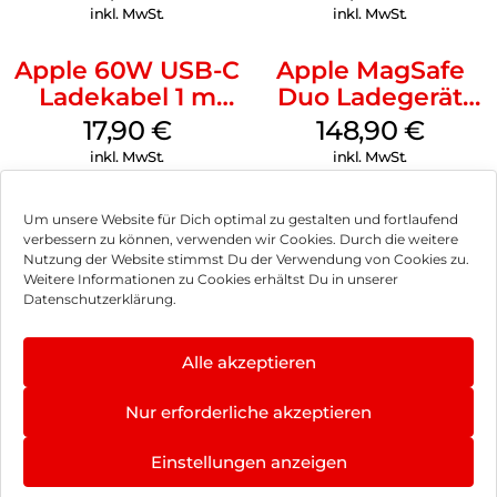
inkl. MwSt.
inkl. MwSt.
Apple 60W USB-C
Apple MagSafe
Ladekabel 1 m
Duo Ladegerät
Weiß
Weiß
17,90
€
148,90
€
inkl. MwSt.
inkl. MwSt.
Um unsere Website für Dich optimal zu gestalten und fortlaufend
verbessern zu können, verwenden wir Cookies. Durch die weitere
Nutzung der Website stimmst Du der Verwendung von Cookies zu.
Impressum
Weitere Informationen zu Cookies erhältst Du in unserer
Datenschutzerklärung.
AGB
Datenschutz
Alle akzeptieren
Vertrag widerrufen
Nur erforderliche akzeptieren
Hinweis zur Batterieentsorgung
Einstellungen anzeigen
Newsletter