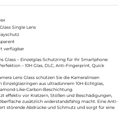
lex
lass Single Lens
layschutz
sparent
rt verfügbar
Glass – Einzelglas-Schutzring für Ihr Smartphone:
rfektion – 10H Glas, DLC, Anti-Fingerprint, Quick
era Lens Glass schützen Sie die Kameralinsen
n Einzelglasringen aus ultradünnem 10H-Echtglas,
iamond-Like-Carbon-Beschichtung.
tzt effektiv vor Kratzern, Stößen und Beschädigungen,
berfläche zusätzlich widerstandsfähig macht. Eine Anti-
ert störende Abdrücke und Schmutz und sorgt für eine
chtdurchlässigkeit garantiert brillante, unverfälschte
ich der transparente Acrylglasring elegant in jedes
g von der Gehäusefarbe.