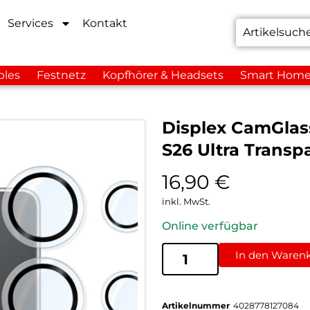
Services
Kontakt
bles
Festnetz
Kopfhörer & Headsets
Smart Hom
Displex CamGlas
S26 Ultra Transp
16,90
€
inkl. MwSt.
Online verfügbar
In den Waren
Artikelnummer
4028778127084