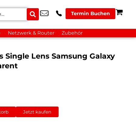
Termin Buchen
e
Netzwerk & Router
Zubehör
s Single Lens Samsung Galaxy
arent
korb
Jetzt kaufen