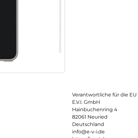
Dank der Quick Mount Technolo
aufsetzen – in Sekunden montie
das die Kaneralinsen abgestim
Vorteile auf einen Blick:
10H gehärtetes Echtglas – ult
Premium DLC-Beschichtung fü
95% Lichtdurchlässigkeit – kei
Anti-Fingerprint-Beschichtung 
Hochtransparenter Acrylring – 
Quick Mount: vormontiert auf
Passgenau – kompatibel mit S
Engineered in Germany – engine
DISPLEX – Engineered in Germa
Verantwortliche für die EU
E.V.I. GmbH
Hainbuchenring 4
82061 Neuried
Deutschland
info@e-v-i.de