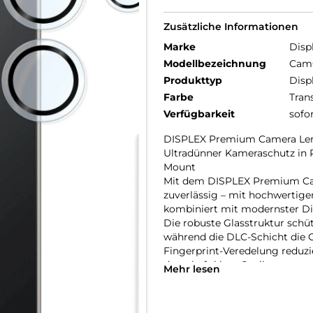
Zusätzliche Informationen
Marke
Disp
Modellbezeichnung
CamG
Produkttyp
Disp
Farbe
Tran
Verfügbarkeit
sofo
DISPLEX Premium Camera Lens 
Ultradünner Kameraschutz in Pe
Mount
Mit dem DISPLEX Premium Cam
zuverlässig – mit hochwertige
kombiniert mit modernster D
Die robuste Glasstruktur schü
während die DLC-Schicht die O
Fingerprint-Veredelung reduzi
dauerhaft klare Optik.
Mehr lesen
Das randlose Design mit 95% Li
Aufnahmen. Gleichzeitig fügt s
Gerätedesign ein – unabhängi