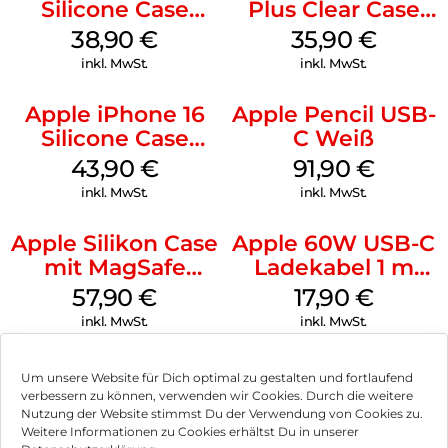
Silicone Case
Plus Clear Case
MagSafe
MagSafe
38,90
€
35,90
€
Ultramarine
Transparent
inkl. MwSt.
inkl. MwSt.
Apple iPhone 16
Apple Pencil USB-
Silicone Case
C Weiß
MagSafe Plum
43,90
€
91,90
€
inkl. MwSt.
inkl. MwSt.
Apple Silikon Case
Apple 60W USB-C
mit MagSafe
Ladekabel 1 m
iPhone 14 Pro
Weiß
57,90
€
17,90
€
(PRODUCT)RED
inkl. MwSt.
inkl. MwSt.
Um unsere Website für Dich optimal zu gestalten und fortlaufend
verbessern zu können, verwenden wir Cookies. Durch die weitere
Nutzung der Website stimmst Du der Verwendung von Cookies zu.
Impressum
Weitere Informationen zu Cookies erhältst Du in unserer