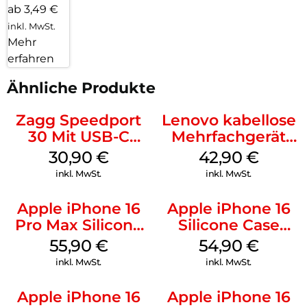
ab 3,49 €
inkl. MwSt.
Mehr
erfahren
Ähnliche Produkte
Zagg Speedport
Lenovo kabellose
30 Mit USB-C
Mehrfachgerät
Kabel Weiß
Luna Grey
30,90
€
42,90
€
inkl. MwSt.
inkl. MwSt.
Apple iPhone 16
Apple iPhone 16
Pro Max Silicone
Silicone Case
Case MagSafe
MagSafe Lake
55,90
€
54,90
€
Stone Gray
Green
inkl. MwSt.
inkl. MwSt.
Apple iPhone 16
Apple iPhone 16