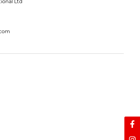
tional Ltd
.com