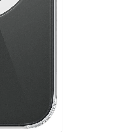
einfach im Case und docke dei
zertifiziertes Ladegerät.
Wie jedes von Apple entwickel
Fertigungs­prozesses Tausende
aus, sondern ist auch dafür ge
schützen.