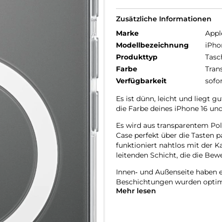
Zusätzliche Informationen
Marke
Appl
Modellbezeichnung
iPho
Produkttyp
Tasc
Farbe
Tran
Verfügbarkeit
sofo
Es ist dünn, leicht und liegt g
die Farbe deines iPhone 16 und
Es wird aus transparentem Poly
Case perfekt über die Tasten 
funktioniert nahtlos mit der 
leitenden Schicht, die die Be
Innen‑ und Außenseite haben e
Beschich­tungen wurden optimi
Mehr lesen
vergilbt.
Mit integrierten Magneten, die
ganz einfach und sorgt für sch