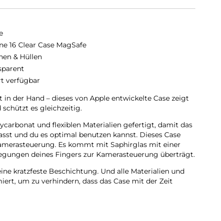
e
ne 16 Clear Case MagSafe
hen & Hüllen
sparent
rt verfügbar
ut in der Hand – dieses von Apple entwickelte Case zeigt
 schützt es gleichzeitig.
­carbonat und flexiblen Materialien gefertigt, damit das
passt und du es optimal benutzen kannst. Dieses Case
Kamerasteuerung. Es kommt mit Saphirglas mit einer
wegungen deines Fingers zur Kamerasteuerung überträgt.
ine kratzfeste Beschichtung. Und alle Materialien und
ert, um zu verhindern, dass das Case mit der Zeit
 sich perfekt am iPhone 16 ausrichten, hält das Case
nelleres kabel­loses Laden. Lass dein iPhone beim Laden