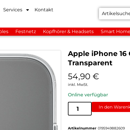
Services
Kontakt
bles
Festnetz
Kopfhörer & Headsets
Smart Hom
Apple iPhone 16
Transparent
54,90
€
inkl. MwSt.
Online verfügbar
In den Waren
Artikelnummer
0195949882609