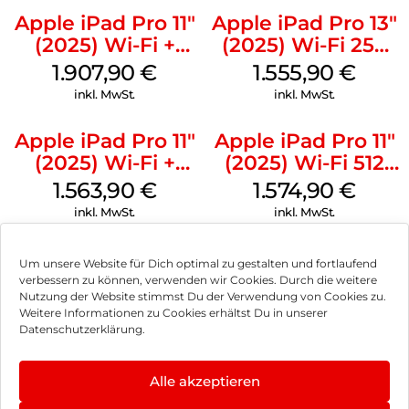
Apple iPad Pro 11″
Apple iPad Pro 13″
(2025) Wi-Fi +
(2025) Wi-Fi 256
Cellular 512 GB
GB Standardglas
1.907,90
€
1.555,90
€
Standardglas
Space Schwarz
inkl. MwSt.
inkl. MwSt.
Space Schwarz
Apple iPad Pro 11″
Apple iPad Pro 11″
(2025) Wi-Fi +
(2025) Wi-Fi 512
Cellular 256 GB
GB Standardglas
1.563,90
€
1.574,90
€
Standardglas
Space Schwarz
inkl. MwSt.
inkl. MwSt.
Space Schwarz
Um unsere Website für Dich optimal zu gestalten und fortlaufend
verbessern zu können, verwenden wir Cookies. Durch die weitere
Nutzung der Website stimmst Du der Verwendung von Cookies zu.
Impressum
Weitere Informationen zu Cookies erhältst Du in unserer
Datenschutzerklärung.
AGB
Datenschutz
Alle akzeptieren
Können wir Dir behilflich sein?