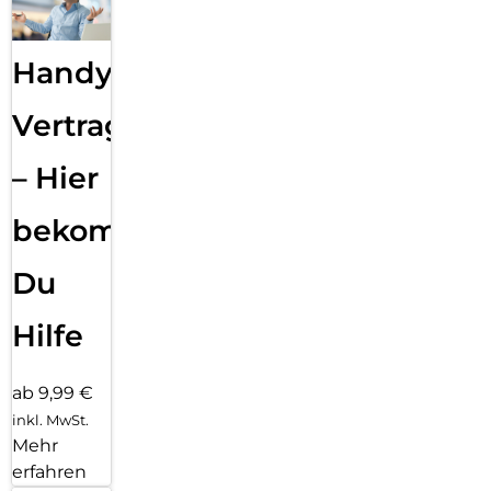
Handy
Vertragsabwicklung
– Hier
bekommst
Du
Hilfe
ab 9,99 €
inkl. MwSt.
Mehr
erfahren