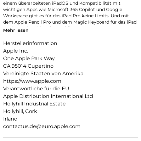
einem überarbeiteten iPadOS und Kompatibilität mit
wichtigen Apps wie Microsoft 365 Copilot und Google
Workspace gibt es für das iPad Pro keine Limits. Und mit
dem Apple Pencil Pro und dem Magic Keyboard für das iPad
Pro ist es das ultimative mobile Büro.
Mehr lesen
PERFORMANCE UND SPEICHERPLATZ: Der Apple M5 Chip
Herstellerinformation
ist der nächste Riesensprung für KI auf dem iPad. Mit bis zu 2
Apple Inc.
TB Speicher, 16 GB Arbeitsspeicher und leistungsstarken
Neural Accelerators für KI Performance können Projekte
One Apple Park Way
jeder Größe einfach bewältigt werden.
CA 95014 Cupertino
Vereinigte Staaten von Amerika
IPADOS: Mit Pro Apps noch mehr erledigen, dank iPadOS 26
https://www.apple.com
mit Liquid Glass Design und Fähigkeiten, die alles verändern.
Mit dem intuitiven und flexiblen Fenstersystem werden
Verantwortliche für die EU
Workflows gesteuert, organisiert und verwaltet wie nie
Apple Distribution International Ltd
zuvor.
Hollyhill Industrial Estate
APPLE INTELLIGENCE: Apple Intelligence ist das persönliche
Hollyhill, Cork
Intelligenz System. Es hilft zu kommunizieren, sich
Irland
auszudrücken und Dinge einfacher zu erledigen – mit
contactus.de@euro.apple.com
bahnbrechendem Datenschutz bei jedem Schritt.
11 ULTRA RETINA XDR DISPLAY: Das fortschrittlichste Display