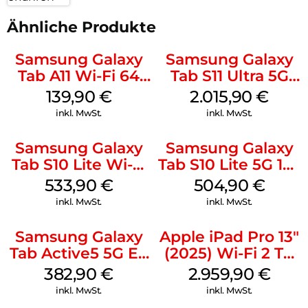
Ähnliche Produkte
Samsung Galaxy
Samsung Galaxy
Tab A11 Wi-Fi 64
Tab S11 Ultra 5G
GB Silver
512 GB Gray
139,90
€
2.015,90
€
inkl. MwSt.
inkl. MwSt.
Samsung Galaxy
Samsung Galaxy
Tab S10 Lite Wi-Fi
Tab S10 Lite 5G 128
256 GB Silver
GB Gray
533,90
€
504,90
€
inkl. MwSt.
inkl. MwSt.
Samsung Galaxy
Apple iPad Pro 13″
Tab Active5 5G EE
(2025) Wi-Fi 2 TB
128 GB Black
Nanotexturglas
382,90
€
2.959,90
€
Space Schwarz
inkl. MwSt.
inkl. MwSt.