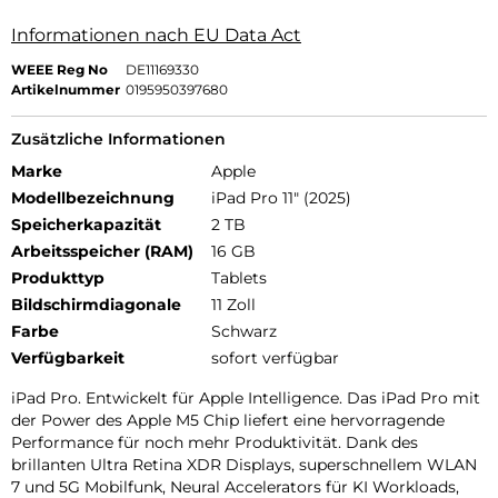
Informationen nach EU Data Act
WEEE Reg No
DE11169330
Artikelnummer
0195950397680
Zusätzliche Informationen
Marke
Apple
Modellbezeichnung
iPad Pro 11" (2025)
Speicherkapazität
2 TB
Arbeitsspeicher (RAM)
16 GB
Produkttyp
Tablets
Bildschirmdiagonale
11 Zoll
Farbe
Schwarz
Verfügbarkeit
sofort verfügbar
iPad Pro. Entwickelt für Apple Intelligence. Das iPad Pro mit
der Power des Apple M5 Chip liefert eine hervorragende
Performance für noch mehr Produktivität. Dank des
brillanten Ultra Retina XDR Displays, superschnellem WLAN
7 und 5G Mobilfunk, Neural Accelerators für KI Workloads,