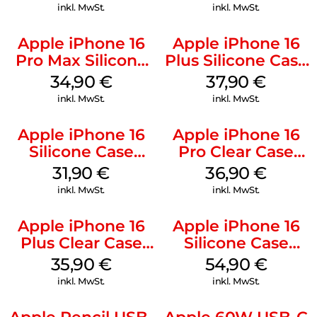
Weiß
inkl. MwSt.
inkl. MwSt.
Apple iPhone 16
Apple iPhone 16
Pro Max Silicone
Plus Silicone Case
Case MagSafe
MagSafe Lake
34,90
€
37,90
€
Denim
Green
inkl. MwSt.
inkl. MwSt.
Apple iPhone 16
Apple iPhone 16
Silicone Case
Pro Clear Case
MagSafe Fuchsia
MagSafe
31,90
€
36,90
€
Transparent
inkl. MwSt.
inkl. MwSt.
Apple iPhone 16
Apple iPhone 16
Plus Clear Case
Silicone Case
MagSafe
MagSafe Lake
35,90
€
54,90
€
Transparent
Green
inkl. MwSt.
inkl. MwSt.