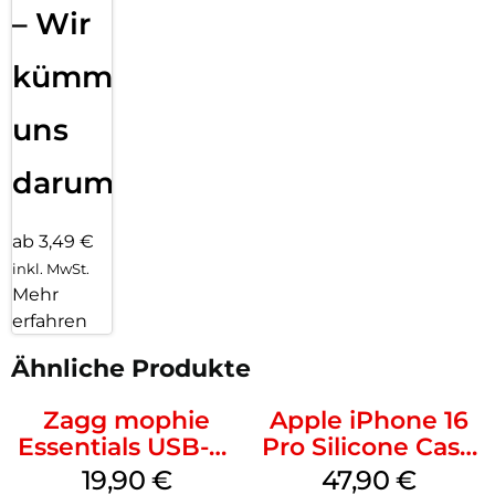
– Wir
kümmern
uns
darum!
ab 3,49 €
inkl. MwSt.
Mehr
erfahren
Ähnliche Produkte
Zagg mophie
Apple iPhone 16
Essentials USB-C-
Pro Silicone Case
20W Charger PD
MagSafe Denim
19,90
€
47,90
€