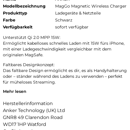
Modellbezeichnung
MagGo Magnetic Wireless Charger
Produkttyp
Ladegeräte & Netzteile
Farbe
Schwarz
Verfügbarkeit
sofort verfügbar
Unterstützt Qi 2.0 MPP 15W:
Ermöglicht kabelloses schnelles Laden mit 15W fürs iPhone,
mit einer Ladegeschwindigkeit vergleichbar mit dem
originalen MagSafe.
Faltbares Designkonzept:
Das faltbare Design ermöglicht es dir, es als Handyhalterung
oder – ständer während des Ladens zu verwenden – perfekt
für müheloses Streaming.
Mehr lesen
Ultraleichte Mobilität:
Ähnlich groß wie ein Kartendeck und leichter als ein
Herstellerinformation
Baseball, ideal für unterwegs und auf Reisen.
Anker Technology (UK) Ltd
GNR8 49 Clarendon Road
WD17 1HP Watford