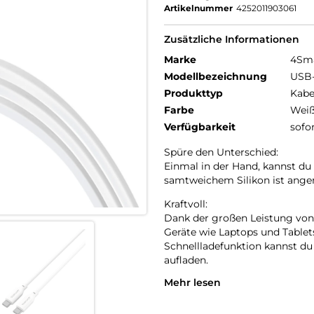
Artikelnummer
4252011903061
Zusätzliche Informationen
Marke
4Sm
Modellbezeichnung
USB-
Produkttyp
Kabe
Farbe
Wei
Verfügbarkeit
sofo
Spüre den Unterschied:
Einmal in der Hand, kannst du
samtweichem Silikon ist angen
Kraftvoll:
Dank der großen Leistung von 
Geräte wie Laptops und Tablet
Schnellladefunktion kannst du
aufladen.
Mehr lesen
Zum Laden und zur Datenüber
Du kannst dieses Kabel zum sc
deiner Bilder, Videos oder Mu