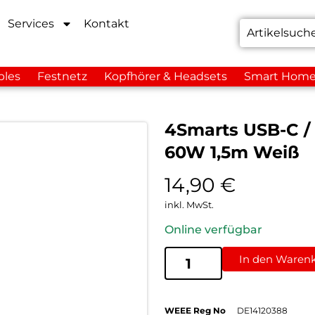
Services
Kontakt
bles
Festnetz
Kopfhörer & Headsets
Smart Hom
4Smarts USB-C / 
60W 1,5m Weiß
14,90
€
inkl. MwSt.
Online verfügbar
In den Waren
WEEE Reg No
DE14120388