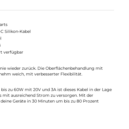
arts
C Silikon-Kabel
l
ß
rt verfügbar
 nie wieder zurück. Die Oberflächenbehandlung mit
ehm weich, mit verbesserter Flexibilität.
bis zu 60W mit 20V und 3A ist dieses Kabel in der Lage
s mit ausreichend Strom zu versorgen. Mit der
 deine Geräte in 30 Minuten um bis zu 80 Prozent
tragung:
hnellen Aufladen deines Geräts oder zur Übertragung
sik mit 480 Mbit/s verwenden.