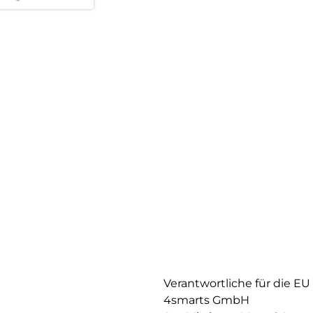
Universell kompatibel:
Funktioniert mit deinem Macbo
Konsole (PlayStation 5, Ninten
Pflegeleicht:
Dank der speziellen Silikonob
abwaschbar.
Verantwortliche für die EU
4smarts GmbH