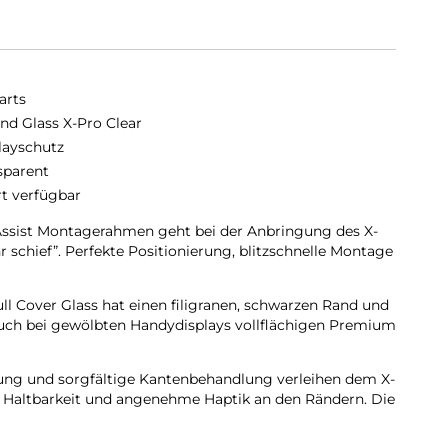
arts
nd Glass X-Pro Clear
layschutz
sparent
rt verfügbar
ssist Montagerahmen geht bei der Anbringung des X-
 schief”. Perfekte Positionierung, blitzschnelle Montage
ll Cover Glass hat einen filigranen, schwarzen Rand und
 auch bei gewölbten Handydisplays vollflächigen Premium
tung und sorgfältige Kantenbehandlung verleihen dem X-
 Haltbarkeit und angenehme Haptik an den Rändern. Die
tglases gibt Verschmutzungen keine Chance sich
 zu setzen. Die richtige Wahl für extreme