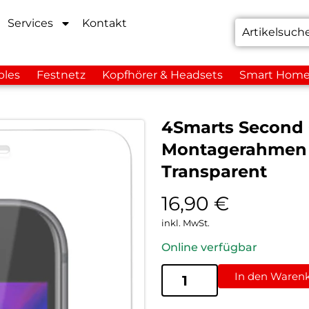
Services
Kontakt
bles
Festnetz
Kopfhörer & Headsets
Smart Hom
4Smarts Second G
Montagerahmen i
Transparent
16,90
€
inkl. MwSt.
Online verfügbar
In den Waren