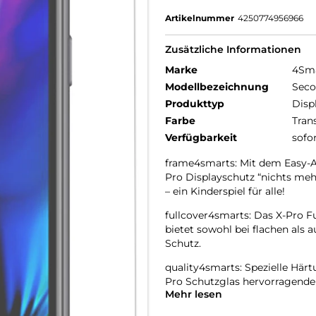
Artikelnummer
4250774956966
Zusätzliche Informationen
Marke
4Sm
Modellbezeichnung
Seco
Produkttyp
Disp
Farbe
Tran
Verfügbarkeit
sofo
frame4smarts: Mit dem Easy-A
Pro Displayschutz “nichts mehr
– ein Kinderspiel für alle!
fullcover4smarts: Das X-Pro Fu
bietet sowohl bei flachen als
Schutz.
quality4smarts: Spezielle Här
Pro Schutzglas hervorragende
Mehr lesen
oleophobe Oberfläche des Ech
dauerhaft auf dem Display fest