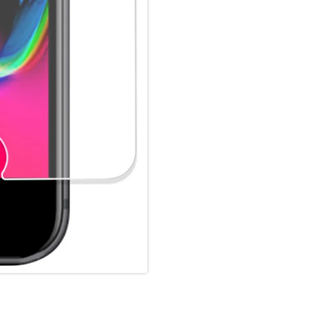
Anforderungen auch im gewerbl
sowie Behörden und andere B2
blasenfreien und festen Sitz a
Schutzglases einfach und rück
leichter aufzubringen als eine
der X-Pro Serie sind „Case- fr
4smarts bietet kundenspezifis
Herausforderungen (z.B. Pre-R
satisfaction4smarts: Die 4sma
Smartifizierte Fachhändler, di
Motageservice anbieten, könn
Glasmontage, immer auf 4smart
Wiederverkäufern kostenlos, 
smartifiziert = An Schutzgla
tomorrow4smarts: We act for 
Jeder die Verantwortung für d
Prinzip Vermeiden – Reduziere
in all unseren Verpackungen 
bei der Verjüngung von Wäld
mit jedem verkauften X-Pro Sc