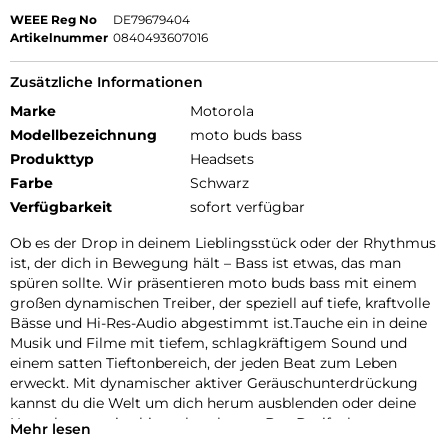
WEEE Reg No
DE79679404
Artikelnummer
0840493607016
Zusätzliche Informationen
Marke
Motorola
Modellbezeichnung
moto buds bass
Produkttyp
Headsets
Farbe
Schwarz
Verfügbarkeit
sofort verfügbar
Ob es der Drop in deinem Lieblingsstück oder der Rhythmus
ist, der dich in Bewegung hält – Bass ist etwas, das man
spüren sollte. Wir präsentieren moto buds bass mit einem
großen dynamischen Treiber, der speziell auf tiefe, kraftvolle
Bässe und Hi-Res-Audio abgestimmt ist.Tauche ein in deine
Musik und Filme mit tiefem, schlagkräftigem Sound und
einem satten Tieftonbereich, der jeden Beat zum Leben
erweckt. Mit dynamischer aktiver Geräuschunterdrückung
kannst du die Welt um dich herum ausblenden oder deine
Umgebung weiterhin wahrnehmen. Das Dreifach-
Mehr lesen
Mikrofonsystem an jedem Earbud sorgt für klare