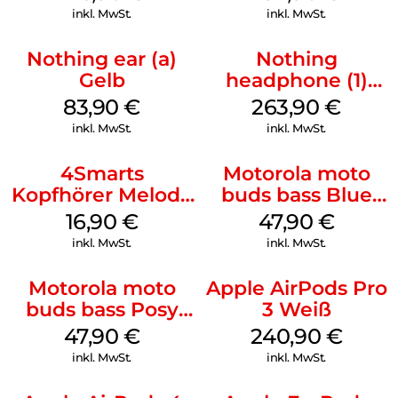
inkl. MwSt.
inkl. MwSt.
Nothing ear (a)
Nothing
Gelb
headphone (1)
Schwarz
83,90
€
263,90
€
inkl. MwSt.
inkl. MwSt.
4Smarts
Motorola moto
Kopfhörer Melody
buds bass Blue
Digital USB-C
Jewel
16,90
€
47,90
€
Weiß
inkl. MwSt.
inkl. MwSt.
Motorola moto
Apple AirPods Pro
buds bass Posy
3 Weiß
Green
47,90
€
240,90
€
inkl. MwSt.
inkl. MwSt.