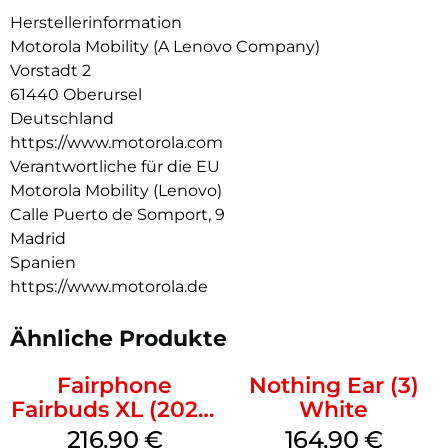
Sprachanrufe. Und mit der Moto Buds-App kannst du dein
Herstellerinformation
Hörerlebnis ganz einfach personalisieren und steuern. All das
Motorola Mobility (A Lenovo Company)
und dazu noch jede Menge Spielzeit, Schnellladen und ein
Vorstadt 2
wasserabweisendes Design. Fühle, wie der Beat zum Leben
61440 Oberursel
erwacht mit moto buds bass.
Deutschland
https://www.motorola.com
Verantwortliche für die EU
Motorola Mobility (Lenovo)
Calle Puerto de Somport, 9
Madrid
Spanien
https://www.motorola.de
Ähnliche Produkte
Fairphone
Nothing Ear (3)
Fairbuds XL (2025)
White
Horizon Black
216,90
€
164,90
€