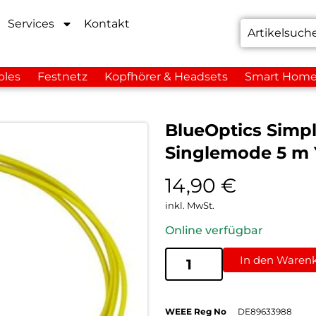
Services
Kontakt
bles
Festnetz
Kopfhörer & Headsets
Smart Hom
BlueOptics Simp
Singlemode 5 m 
14,90
€
inkl. MwSt.
Online verfügbar
In den Waren
WEEE Reg No
DE89633988