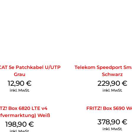
dem nächsten Arbeitstag eine
jetzt! Durch den Einsatz von 
steigende Anforderungen gerü
erhöhtes Datenaufkommen, höh
Leistung und/oder eine höhere
Patchkabeln optimieren Sie I
Kosten.
CAT 5e Patchkabel U/UTP
Telekom Speedport Sma
Grau
Schwarz
12,90
€
229,90
€
inkl. MwSt.
inkl. MwSt.
TZ! Box 6820 LTE v4
FRITZ! Box 5690 W
ifvermarktung) Weiß
378,90
€
198,90
€
inkl. MwSt.
inkl. MwSt.