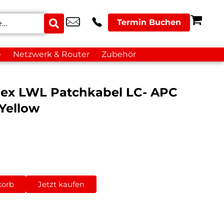
Termin Buchen
e
Netzwerk & Router
Zubehör
lex LWL Patchkabel LC- APC
Yellow
korb
Jetzt kaufen