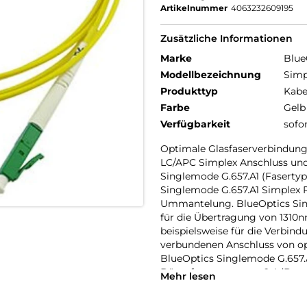
Artikelnummer
4063232609195
Zusätzliche Informationen
Marke
Blue
Modellbezeichnung
Simp
Produkttyp
Kabe
Farbe
Gelb
Verfügbarkeit
sofo
Optimale Glasfaserverbindung
LC/APC Simplex Anschluss und
Singlemode G.657.A1 (Fasertyp
Singlemode G.657.A1 Simplex
Ummantelung. BlueOptics Sin
für die Übertragung von 1310n
beispielsweise für die Verbin
verbundenen Anschluss von o
BlueOptics Singlemode G.657.
Dämpfungswert von 0,4dB pro
Mehr lesen
Loss) und eine hohe Rückussdä
Anfrage ebenfalls erhältlich. 