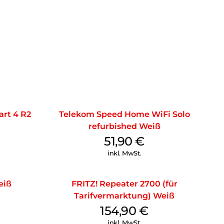
n kostenlosen Versand der Austauschkabel. Handeln Sie
BlueOptics LWL Patchkabeln, können Netzwerke für
stet werden. Unabhängig davon, ob ein
ere Übertragungsraten, größere Skalierbarkeit, höhere
 Zuverlässigkeit gewünscht wird. Mit BlueOptics LWL
hre Verbindungen und reduzieren Ihre OPEX und CAPEX
rt 4 R2
Telekom Speed Home WiFi Solo
refurbished Weiß
51,90
€
inkl. MwSt.
eiß
FRITZ! Repeater 2700 (für
Tarifvermarktung) Weiß
154,90
€
inkl. MwSt.