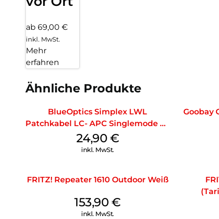
vor Ort
ab 69,00 €
inkl. MwSt.
Mehr
erfahren
Ähnliche Produkte
BlueOptics Simplex LWL
Goobay 
Patchkabel LC- APC Singlemode 20
m Yellow
24,90
€
inkl. MwSt.
FRITZ! Repeater 1610 Outdoor Weiß
FRI
(Tar
153,90
€
inkl. MwSt.