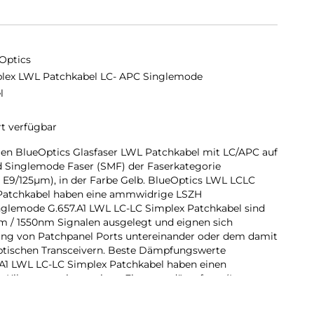
Optics
lex LWL Patchkabel LC- APC Singlemode
l
rt verfügbar
en BlueOptics Glasfaser LWL Patchkabel mit LC/APC auf
 Singlemode Faser (SMF) der Faserkategorie
 E9/125µm), in der Farbe Gelb. BlueOptics LWL LCLC
 Patchkabel haben eine ammwidrige LSZH
glemode G.657.A1 LWL LC-LC Simplex Patchkabel sind
m / 1550nm Signalen ausgelegt und eignen sich
dung von Patchpanel Ports untereinander oder dem damit
ptischen Transceivern. Beste Dämpfungswerte
A1 LWL LC-LC Simplex Patchkabel haben einen
 Kilometer, eine geringe Eingangsdämpfung (Input
mpfung (Return Loss). Individuelle Längen sind auf
Höchste Komponentenqualität Für verlustfreie