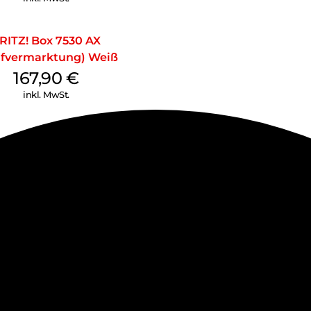
RITZ! Box 7530 AX
ifvermarktung) Weiß
167,90
€
inkl. MwSt.