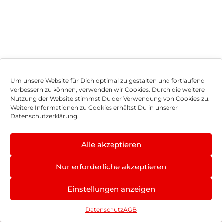
Um unsere Website für Dich optimal zu gestalten und fortlaufend
verbessern zu können, verwenden wir Cookies. Durch die weitere
Nutzung der Website stimmst Du der Verwendung von Cookies zu.
Impressum
Weitere Informationen zu Cookies erhältst Du in unserer
Datenschutzerklärung.
AGB
Datenschutz
Alle akzeptieren
Vertrag widerrufen
Nur erforderliche akzeptieren
Hinweis zur Batterieentsorgung
Einstellungen anzeigen
Newsletter
Datenschutz
AGB
©
2026
, Brodos AG – All Rights Reserved.