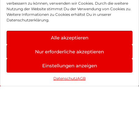
verbessern zu können, verwenden wir Cookies. Durch die weitere
Nutzung der Website stimmst Du der Verwendung von Cookies zu.
Weitere Informationen zu Cookies erhältst Du in unserer
Datenschutzerklärung.
Alle akzeptieren
Nur erforderliche akzeptieren
Urlaub geplant? Wir haben den passenden Begleiter!
Einstellungen anzeigen
Mit dem Google Pixel 10 im Telekom Tarif bleibst du
überall verbunden.
Datenschutz
AGB
MagentaMobil M mit 50 GB
240 € Cashback-Bonus sichern
Doppeltes Datenvolumen für nur 2 € mtl.*
Starte sorgenfrei in den Sommer!
Mehr erfahren