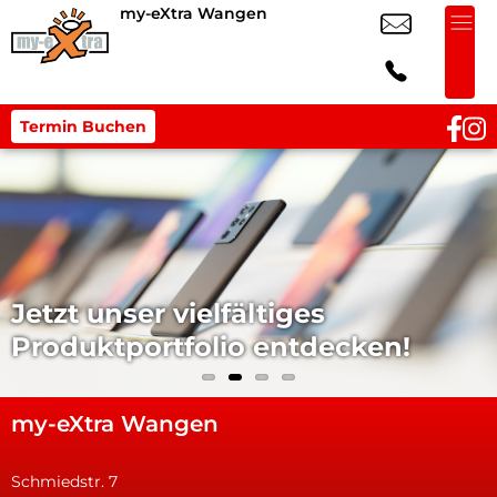
my-eXtra Wangen
Termin Buchen
Jetzt unser vielfältiges
Produktportfolio entdecken!
my-eXtra Wangen
Schmiedstr. 7